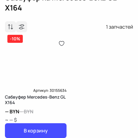
X164
1
запчастей
-10%
Артикул:
30155634
Сабвуфер Mercedes-Benz GL
X164
—
BYN
—
BYN
~ — $
В корзину