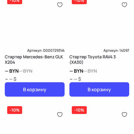
-10%
-10%
Артикул:
00007293V4
Артикул:
14097
Стартер Mercedes-Benz GLK
Стартер Toyota RAV4 3
X204
(XA30)
—
BYN
—
BYN
—
BYN
—
BYN
~ — $
~ — $
В корзину
В корзину
-10%
-10%