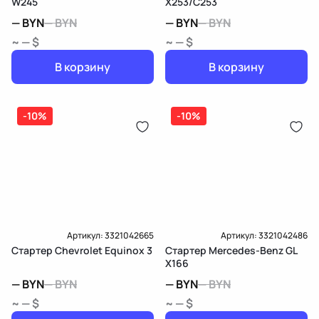
W245
X253/C253
—
BYN
—
BYN
—
BYN
—
BYN
~ — $
~ — $
В корзину
В корзину
-10%
-10%
Артикул:
3321042665
Артикул:
3321042486
Стартер Chevrolet Equinox 3
Стартер Mercedes-Benz GL
X166
—
BYN
—
BYN
—
BYN
—
BYN
~ — $
~ — $