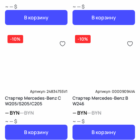
~ — $
~ — $
В корзину
В корзину
-10%
-10%
Артикул:
24834755V1
Артикул:
00009094V4
Стартер Mercedes-Benz C
Стартер Mercedes-Benz B
W205/S205/C205
W246
—
BYN
—
BYN
—
BYN
—
BYN
~ — $
~ — $
В корзину
В корзину