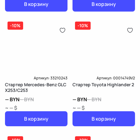
В корзину
В корзину
-10%
-10%
Артикул:
33210243
Артикул:
00014749V2
Стартер Mercedes-Benz GLC
Стартер Toyota Highlander 2
X253/C253
—
BYN
—
BYN
—
BYN
—
BYN
~ — $
~ — $
В корзину
В корзину