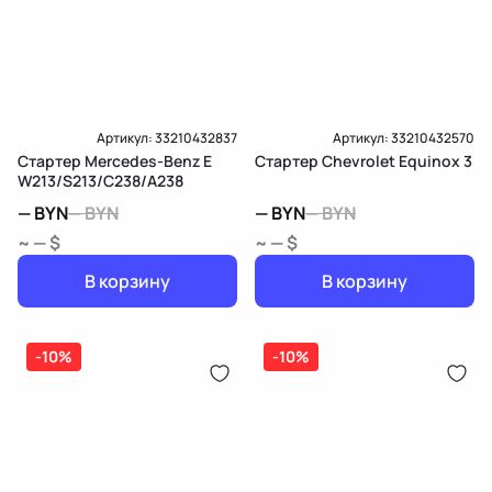
Артикул:
33210432837
Артикул:
33210432570
Стартер Mercedes-Benz E
Стартер Chevrolet Equinox 3
W213/S213/C238/A238
—
BYN
—
BYN
—
BYN
—
BYN
~ — $
~ — $
В корзину
В корзину
-10%
-10%