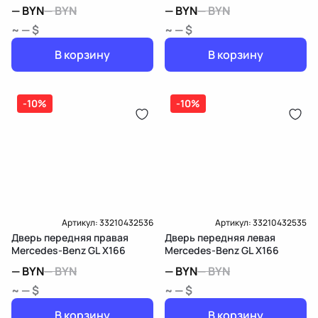
—
BYN
—
BYN
—
BYN
—
BYN
~ — $
~ — $
В корзину
В корзину
-10%
-10%
Артикул:
33210432536
Артикул:
33210432535
Дверь передняя правая
Дверь передняя левая
Mercedes-Benz GL X166
Mercedes-Benz GL X166
—
BYN
—
BYN
—
BYN
—
BYN
~ — $
~ — $
В корзину
В корзину