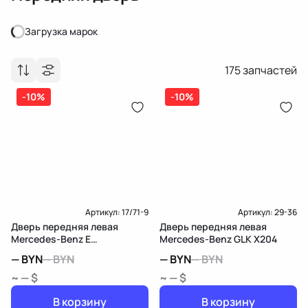
Загрузка марок
Загрузка марок
175
запчастей
-10%
-10%
Артикул:
17/71-9
Артикул:
29-36
Дверь передняя левая
Дверь передняя левая
Mercedes-Benz E
Mercedes-Benz GLK X204
W212/S212/C207/A207
—
BYN
—
BYN
—
BYN
—
BYN
~ — $
~ — $
В корзину
В корзину