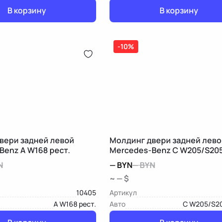
В корзину
В корзину
-10%
вери задней левой
Молдинг двери задней лево
Benz A W168 рест.
Mercedes-Benz C W205/S20
N
—
BYN
—
BYN
~ — $
10405
Артикул
A W168 рест.
Авто
C W205/S2