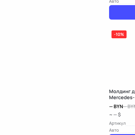
Авто
-10%
Молдинг д
Mercedes-
—
BYN
—
BY
~ — $
Артикул
Авто