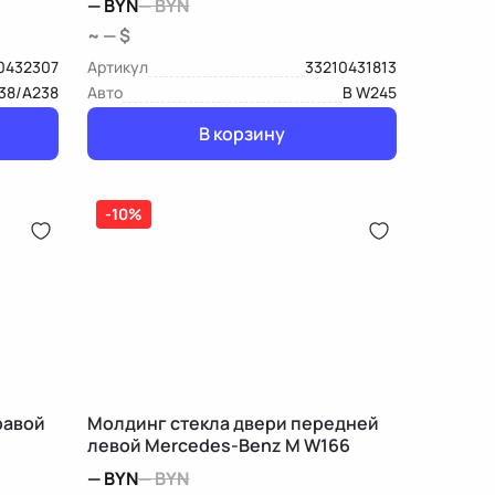
—
BYN
—
BYN
~ — $
0432307
Артикул
33210431813
38/A238
Авто
B W245
В корзину
-10%
равой
Молдинг стекла двери передней
левой Mercedes-Benz M W166
—
BYN
—
BYN