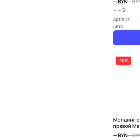
—
BYN
—
BY
~ — $
Артикул
Авто
-10%
Молдинг с
правой Me
—
BYN
—
BY