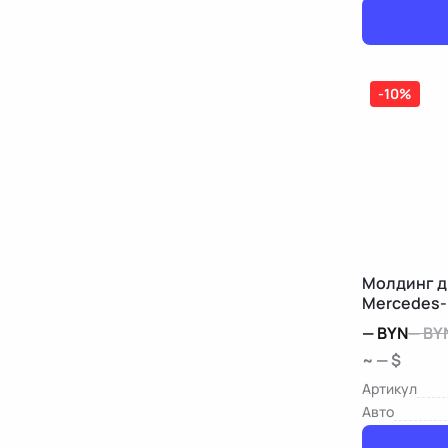
-10%
Молдинг д
Mercedes-
—
BYN
—
BY
~ — $
Артикул
Авто