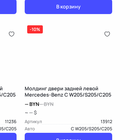
В корзину
-10%
й
Молдинг двери задней левой
5/C205
Mercedes-Benz C W205/S205/C205
—
BYN
—
BYN
~ — $
11236
Артикул
13912
05/C205
Авто
C W205/S205/C205