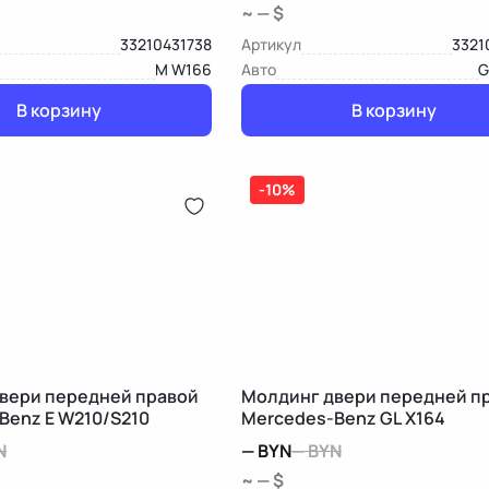
~ — $
33210431738
Артикул
3321
M W166
Авто
G
В корзину
В корзину
-10%
вери передней правой
Молдинг двери передней п
Benz E W210/S210
Mercedes-Benz GL X164
N
—
BYN
—
BYN
~ — $