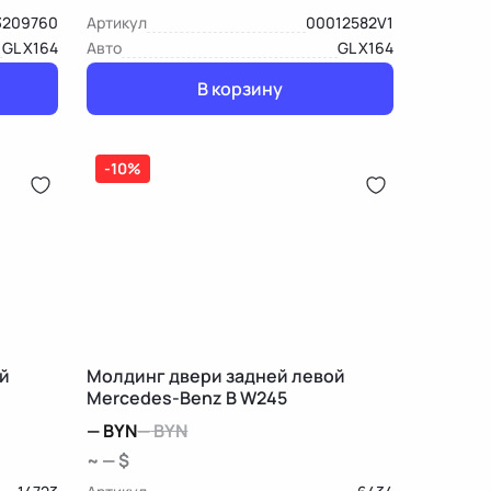
3209760
Артикул
00012582V1
GL X164
Авто
GL X164
В корзину
-10%
й
Молдинг двери задней левой
Mercedes-Benz B W245
—
BYN
—
BYN
~ — $