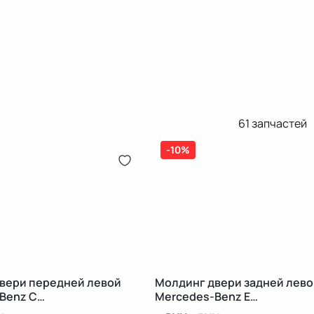
61
запчастей
-10%
вери передней левой
Молдинг двери задней лево
Benz C
Mercedes-Benz E
/CL203
W213/S213/C238/A238