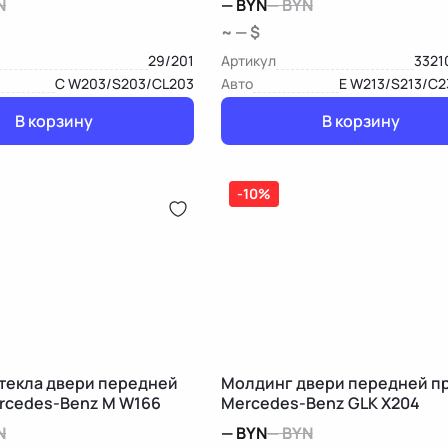
N
—
BYN
—
BYN
~ — $
29/201
Артикул
3321
C W203/S203/CL203
Авто
E W213/S213/C2
В корзину
В корзину
-10%
текла двери передней
Молдинг двери передней п
rcedes-Benz M W166
Mercedes-Benz GLK X204
N
—
BYN
—
BYN