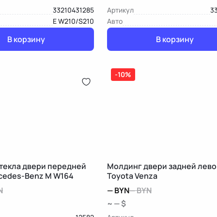
33210431285
Артикул
3
E W210/S210
Авто
В корзину
В корзину
-10%
текла двери передней
Молдинг двери задней лево
cedes-Benz M W164
Toyota Venza
N
—
BYN
—
BYN
~ — $