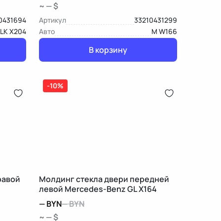
~ — $
0431694
Артикул
33210431299
LK X204
Авто
M W166
В корзину
-10%
равой
Молдинг стекла двери передней
левой Mercedes-Benz GL X164
—
BYN
—
BYN
~ — $