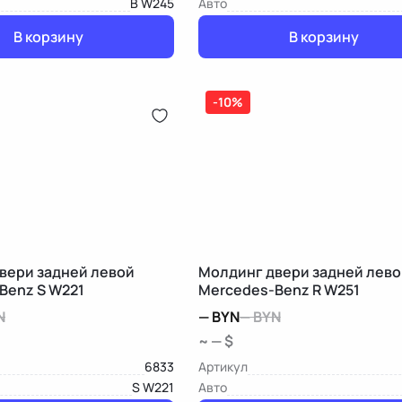
B W245
Авто
В корзину
В корзину
-10%
вери задней левой
Молдинг двери задней лево
Benz S W221
Mercedes-Benz R W251
N
—
BYN
—
BYN
~ — $
6833
Артикул
S W221
Авто