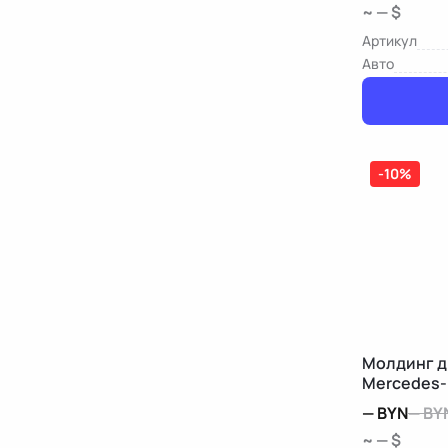
~ — $
Артикул
Авто
-10%
Молдинг д
Mercedes-
—
BYN
—
BY
~ — $