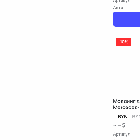
Артикул
Авто
-10%
Молдинг д
Mercedes-
—
BYN
—
BY
~ — $
Артикул