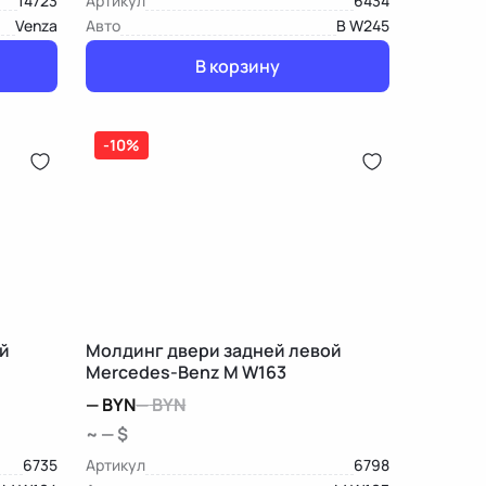
14723
Артикул
6434
Venza
Авто
B W245
В корзину
-10%
й
Молдинг двери задней левой
Mercedes-Benz M W163
—
BYN
—
BYN
~ — $
6735
Артикул
6798