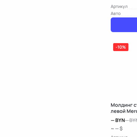
Артикул
Авто
-10%
Молдинг с
левой Mer
—
BYN
—
BY
~ — $