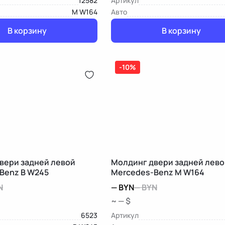
12582
Артикул
M W164
Авто
В корзину
В корзину
-10%
вери задней левой
Молдинг двери задней лево
Benz B W245
Mercedes-Benz M W164
N
—
BYN
—
BYN
~ — $
6523
Артикул