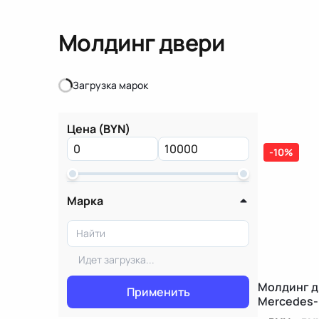
Молдинг двери
Загрузка марок
Загрузка марок
Цена (BYN)
-10%
Марка
Идет загрузка...
Молдинг д
Применить
Mercedes-
W203/S203