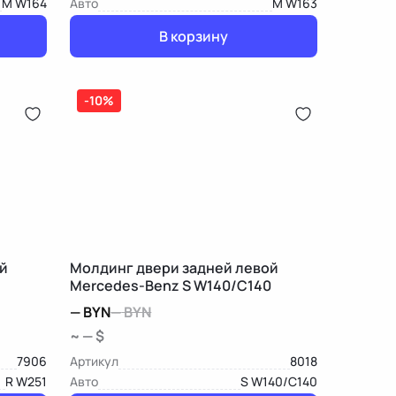
M W164
Авто
M W163
В корзину
-10%
й
Молдинг двери задней левой
Mercedes-Benz S W140/C140
—
BYN
—
BYN
~ — $
7906
Артикул
8018
R W251
Авто
S W140/C140