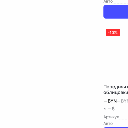
Авто
-10%
Передняя 
облицовки
Benz S W2
—
BYN
—
BY
~ — $
Артикул
Авто