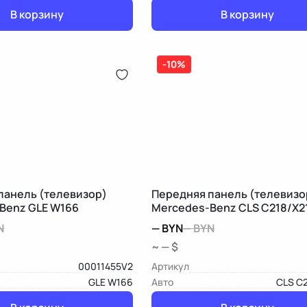
В корзину
В корзину
-10%
панель (телевизор)
Передняя панель (телевизо
Benz GLE W166
Mercedes-Benz CLS C218/X2
N
—
BYN
—
BYN
~ — $
00011455V2
Артикул
GLE W166
Авто
CLS C2