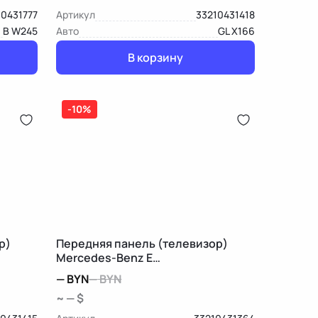
10431777
Артикул
33210431418
B W245
Авто
GL X166
В корзину
-10%
р)
Передняя панель (телевизор)
Mercedes-Benz E
W212/S212/C207/A207
—
BYN
—
BYN
~ — $