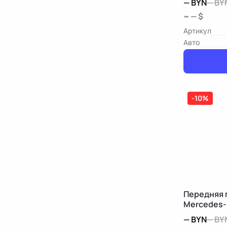
—
BYN
—
BY
~ — $
Артикул
Авто
-10%
Передняя 
Mercedes-
—
BYN
—
BY