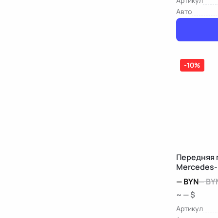
Артикул
Авто
-10%
Передняя 
Mercedes-
—
BYN
—
BY
~ — $
Артикул