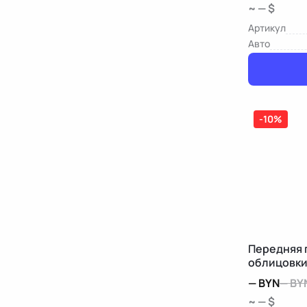
~ — $
Артикул
Авто
-10%
Передняя 
облицовки
Benz A W16
—
BYN
—
BY
~ — $