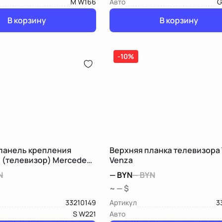
M W166
Авто
G
В корзину
В корзину
-10%
панель крепления
Верхняя планка телевизора
 (телевизор) Mercedes-
Venza
21
N
—
BYN
—
BYN
~ — $
33210149
Артикул
3
S W221
Авто