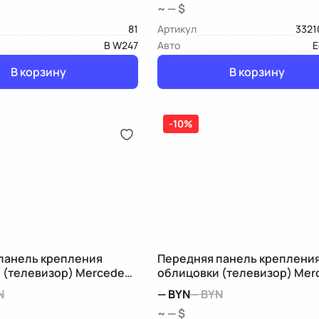
~ — $
81
Артикул
3321
B W247
Авто
E
В корзину
В корзину
-10%
панель крепления
Передняя панель креплени
 (телевизор) Mercedes-
облицовки (телевизор) Mer
8 рест.
Benz B W245
N
—
BYN
—
BYN
~ — $