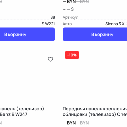
N
—
BYN
—
BYN
~ — $
88
Артикул
S W221
Авто
Sienna 3 XL
В корзину
В корзину
-10%
панель (телевизор)
Передняя панель креплени
Benz B W247
облицовки (телевизор) Chev
Equinox 3
N
—
BYN
—
BYN