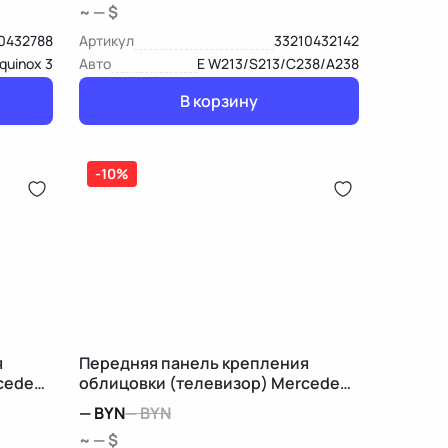
~ — $
0432788
Артикул
33210432142
quinox 3
Авто
E W213/S213/C238/A238
В корзину
-10%
я
Передняя панель крепления
cedes-
облицовки (телевизор) Mercedes-
Benz GL X166
—
BYN
—
BYN
~ — $