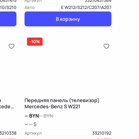
0431415
Артикул
33210431364
10/S210
Авто
E W212/S212/C207/A207
В корзину
-10%
я
Передняя панель (телевизор)
cedes-
Mercedes-Benz S W221
—
BYN
—
BYN
~ — $
3210338
Артикул
33210192