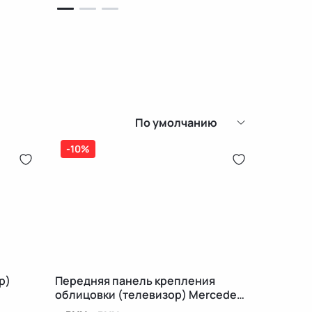
По умолчанию
-10%
р)
Передняя панель крепления
облицовки (телевизор) Mercedes-
Benz A W176