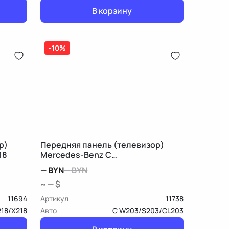
В корзину
-10%
р)
Передняя панель (телевизор)
18
Mercedes-Benz C
W203/S203/CL203
—
BYN
—
BYN
~ — $
11694
Артикул
11738
18/X218
Авто
C W203/S203/CL203