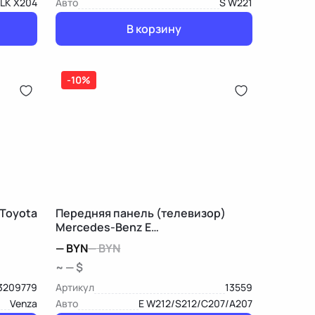
LK X204
Авто
S W221
В корзину
-10%
 Toyota
Передняя панель (телевизор)
Mercedes-Benz E
W212/S212/C207/A207
—
BYN
—
BYN
~ — $
3209779
Артикул
13559
Venza
Авто
E W212/S212/C207/A207