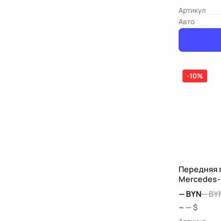
Артикул
Авто
-10%
Передняя 
Mercedes-
—
BYN
—
BY
~ — $