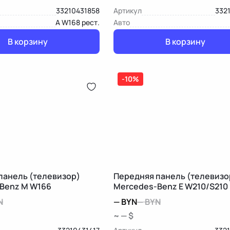
33210431858
Артикул
332
A W168 рест.
Авто
В корзину
В корзину
-10%
панель (телевизор)
Передняя панель (телевизо
Benz M W166
Mercedes-Benz E W210/S210
N
—
BYN
—
BYN
~ — $