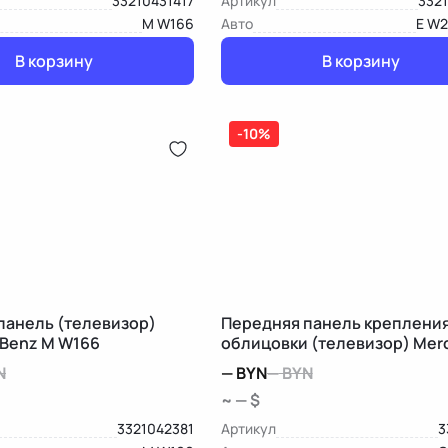
33210431417
Артикул
3321
M W166
Авто
E W2
В корзину
В корзину
-10%
панель (телевизор)
Передняя панель креплени
Benz M W166
облицовки (телевизор) Mer
Benz GLK X204
N
—
BYN
—
BYN
~ — $
3321042381
Артикул
3