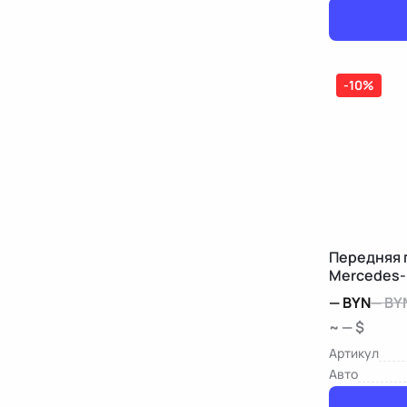
-10%
Передняя 
Mercedes-
—
BYN
—
BY
~ — $
Артикул
Авто