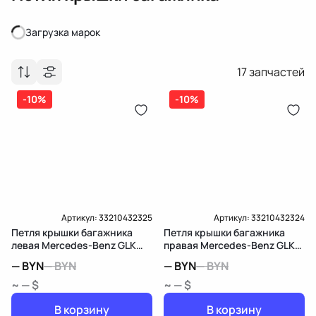
Загрузка марок
Загрузка марок
17
запчастей
-10%
-10%
Артикул:
33210432325
Артикул:
33210432324
Петля крышки багажника
Петля крышки багажника
левая Mercedes-Benz GLK
правая Mercedes-Benz GLK
X204
X204
—
BYN
—
BYN
—
BYN
—
BYN
~ — $
~ — $
В корзину
В корзину