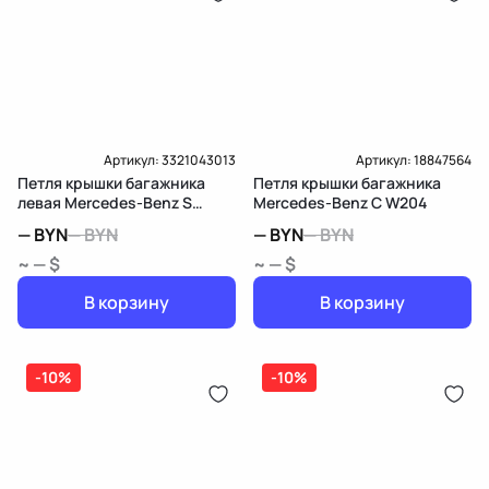
Артикул:
3321043013
Артикул:
18847564
Петля крышки багажника
Петля крышки багажника
левая Mercedes-Benz S
Mercedes-Benz C W204
W220
—
BYN
—
BYN
—
BYN
—
BYN
~ — $
~ — $
В корзину
В корзину
-10%
-10%