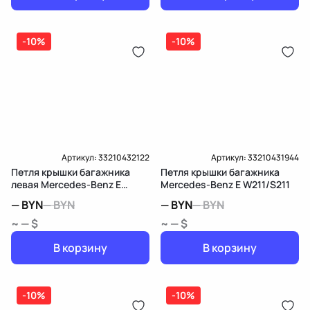
-10%
-10%
Артикул:
33210432122
Артикул:
33210431944
Петля крышки багажника
Петля крышки багажника
левая Mercedes-Benz E
Mercedes-Benz E W211/S211
W213/S213/C238/A238
—
BYN
—
BYN
—
BYN
—
BYN
~ — $
~ — $
В корзину
В корзину
-10%
-10%