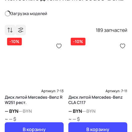
Загрузка моделей
Загрузка моделей
189
запчастей
-10%
-10%
Артикул:
7-13
Артикул:
7-11
Диск литой Mercedes-Benz R
Диск литой Mercedes-Benz
W251 рест.
CLA C117
—
BYN
—
BYN
—
BYN
—
BYN
~ — $
~ — $
В корзину
В корзину