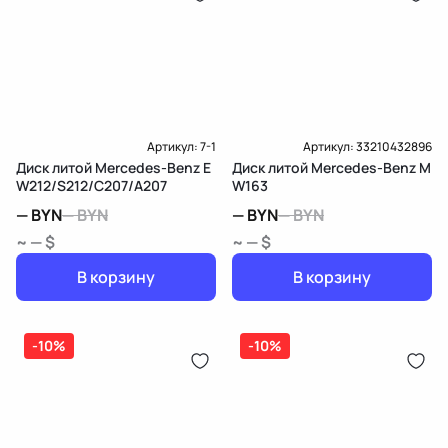
Артикул:
7-1
Артикул:
33210432896
Диск литой Mercedes-Benz E
Диск литой Mercedes-Benz M
W212/S212/C207/A207
W163
—
BYN
—
BYN
—
BYN
—
BYN
~ — $
~ — $
В корзину
В корзину
-10%
-10%