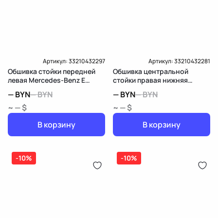
Артикул:
33210432297
Артикул:
33210432281
Обшивка стойки передней
Обшивка центральной
левая Mercedes-Benz E
стойки правая нижняя
W213/S213/C238/A238
Mercedes-Benz E
—
BYN
—
BYN
—
BYN
—
BYN
W213/S213/C238/A238
~ — $
~ — $
В корзину
В корзину
-10%
-10%