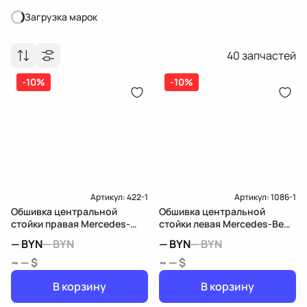
Загрузка марок
Загрузка марок
40
запчастей
-10%
-10%
Артикул:
422-1
Артикул:
1086-1
Обшивка центральной
Обшивка центральной
стойки правая Mercedes-
стойки левая Mercedes-Benz
Benz CLA C117
CLA C117
—
BYN
—
BYN
—
BYN
—
BYN
~ — $
~ — $
В корзину
В корзину