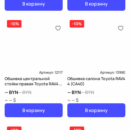
В корзину
В корзину
-10%
-10%
Артикул:
12117
Артикул:
13990
Обшивка центральной
Обшивка салона Toyota RAV4
стойки правая Toyota RAV4 3
4 (CA40)
(XA30)
—
BYN
—
BYN
—
BYN
—
BYN
~ — $
~ — $
В корзину
В корзину