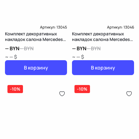
Артикул:
13045
Артикул:
13046
Комплект декоративных
Комплект декоративных
накладок салона Mercedes-
накладок салона Mercedes-
Benz B W246
Benz B W246
—
BYN
—
BYN
—
BYN
—
BYN
~ — $
~ — $
В корзину
В корзину
-10%
-10%