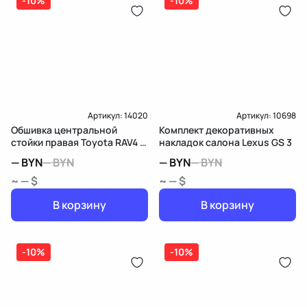
-10%
-10%
Артикул:
14020
Артикул:
10698
Обшивка центральной
Комплект декоративных
стойки правая Toyota RAV4 4
накладок салона Lexus GS 3
(CA40)
—
BYN
—
BYN
—
BYN
—
BYN
~ — $
~ — $
В корзину
В корзину
-10%
-10%