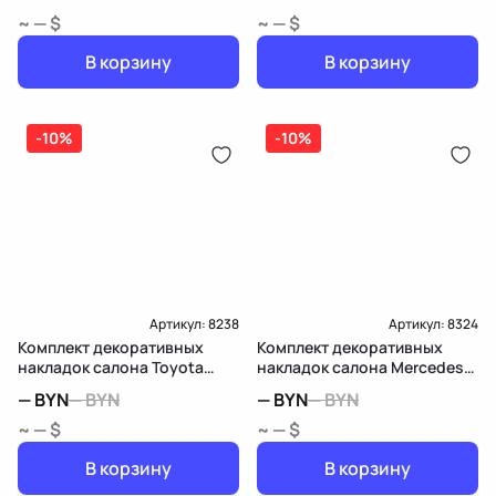
~ — $
~ — $
В корзину
В корзину
-10%
-10%
Артикул:
8238
Артикул:
8324
Комплект декоративных
Комплект декоративных
накладок салона Toyota
накладок салона Mercedes-
Sienna 3
Benz C W204 рест.
—
BYN
—
BYN
—
BYN
—
BYN
~ — $
~ — $
В корзину
В корзину