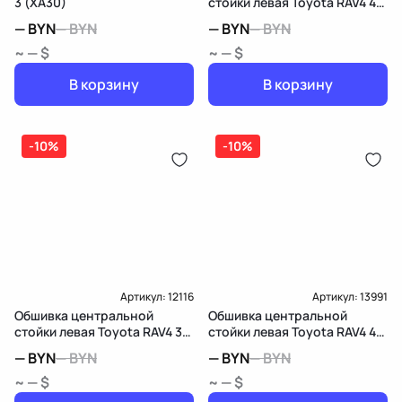
3 (XA30)
стойки левая Toyota RAV4 4
(CA40)
—
BYN
—
BYN
—
BYN
—
BYN
~ — $
~ — $
В корзину
В корзину
-10%
-10%
Артикул:
12116
Артикул:
13991
Обшивка центральной
Обшивка центральной
стойки левая Toyota RAV4 3
стойки левая Toyota RAV4 4
(XA30)
(CA40)
—
BYN
—
BYN
—
BYN
—
BYN
~ — $
~ — $