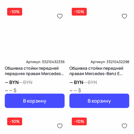
-10%
-10%
Артикул:
33210432336
Артикул:
33210432298
Обшивка стойки передней
Обшивка стойки передней
передняя правая Mercedes-
правая Mercedes-Benz E
Benz E W213/S213/C238/A238
W213/S213/C238/A238
—
BYN
—
BYN
—
BYN
—
BYN
~ — $
~ — $
В корзину
В корзину
-10%
-10%