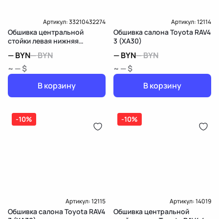
Артикул:
33210432274
Артикул:
12114
Обшивка центральной
Обшивка салона Toyota RAV4
стойки левая нижняя
3 (XA30)
Mercedes-Benz E
—
BYN
—
BYN
—
BYN
—
BYN
W213/S213/C238/A238
~ — $
~ — $
В корзину
В корзину
-10%
-10%
Артикул:
12115
Артикул:
14019
Обшивка салона Toyota RAV4
Обшивка центральной