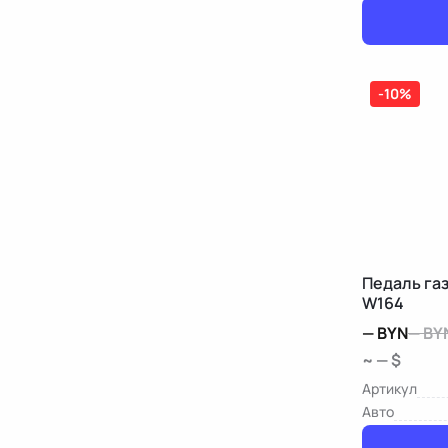
-10%
Педаль га
W164
—
BYN
—
BY
~ — $
Артикул
Авто