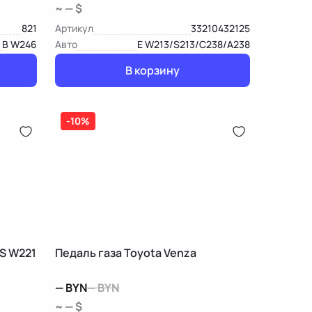
~ — $
821
Артикул
33210432125
B W246
Авто
E W213/S213/C238/A238
В корзину
-10%
S W221
Педаль газа Toyota Venza
—
BYN
—
BYN
~ — $