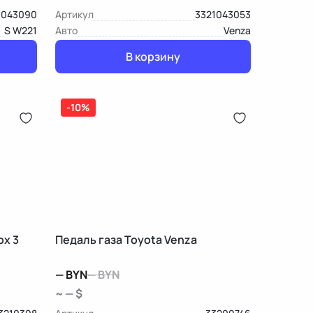
1043090
Артикул
3321043053
S W221
Авто
Venza
В корзину
-10%
ox 3
Педаль газа Toyota Venza
—
BYN
—
BYN
~ — $