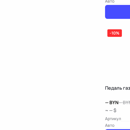
Авто
-10%
—
BYN
—
BY
~ — $
Артикул
Авто