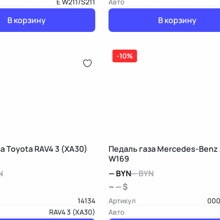
E W211/S211
Авто
В корзину
В корзину
-10%
Педаль газа Toyota RAV4 3 (XA30)
Педаль газа Mercedes-Benz
W169
N
—
BYN
—
BYN
~ — $
14134
Артикул
000
RAV4 3 (XA30)
Авто