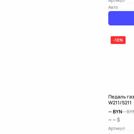
Артикул
Авто
-10%
Педаль га
W211/S211
—
BYN
—
BY
~ — $
Артикул