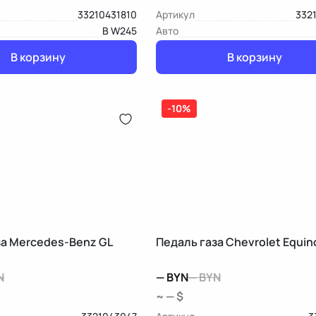
33210431810
Артикул
332
B W245
Авто
В корзину
В корзину
-10%
за Mercedes-Benz GL
Педаль газа Chevrolet Equin
N
—
BYN
—
BYN
~ — $