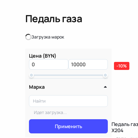
Педаль газа
Загрузка марок
Загрузка марок
Цена (BYN)
-10%
Марка
Идет загрузка...
Педаль га
Применить
X204