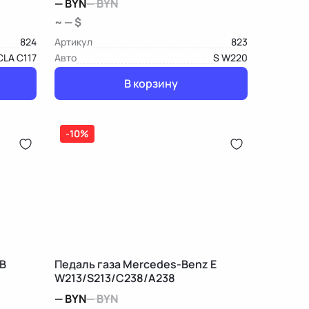
—
BYN
—
BYN
~ — $
824
Артикул
823
CLA C117
Авто
S W220
В корзину
-10%
B
Педаль газа Mercedes-Benz E
W213/S213/C238/A238
—
BYN
—
BYN