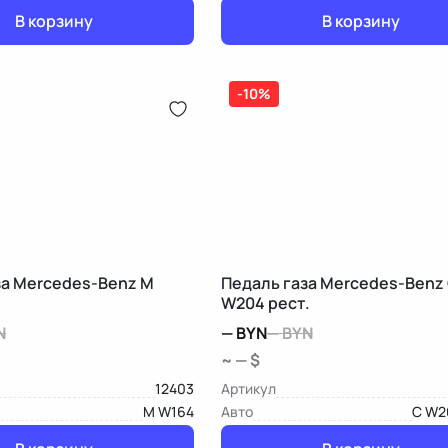
В корзину
В корзину
-10%
за Mercedes-Benz M
Педаль газа Mercedes-Benz
W204 рест.
N
—
BYN
—
BYN
~ — $
12403
Артикул
M W164
Авто
C W2