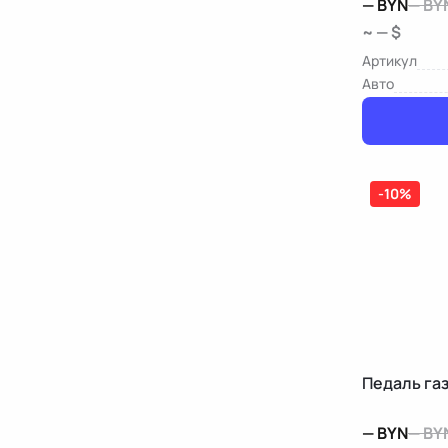
—
BYN
—
BY
~ — $
Артикул
Авто
-10%
Педаль газ
—
BYN
—
BY