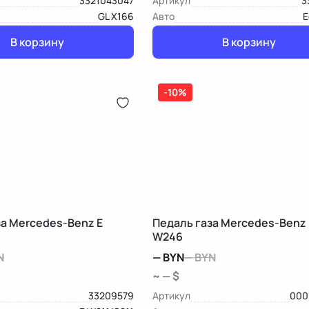
3321043047
Артикул
3
GL X166
Авто
E
В корзину
В корзину
-10%
за Mercedes-Benz E
Педаль газа Mercedes-Benz 
W246
N
—
BYN
—
BYN
~ — $
33209579
Артикул
000