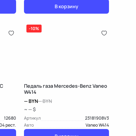
В корзину
-10%
 C
Педаль газа Mercedes-Benz Vaneo
W414
—
BYN
—
BYN
~ — $
12680
Артикул
23181908V3
04 рест.
Авто
Vaneo W414