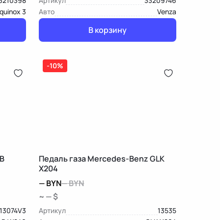
3210398
Артикул
33209746
quinox 3
Авто
Venza
В корзину
-10%
B
Педаль газа Mercedes-Benz GLK
X204
—
BYN
—
BYN
~ — $
13074V3
Артикул
13535