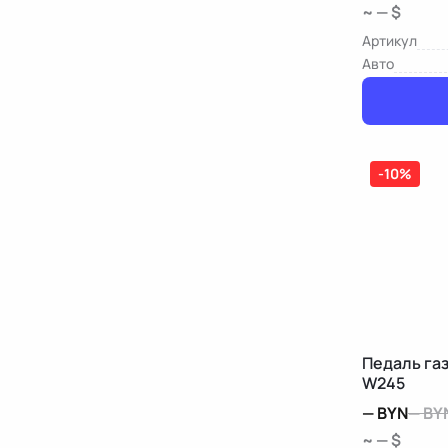
~ — $
Артикул
Авто
-10%
Педаль га
W245
—
BYN
—
BY
~ — $