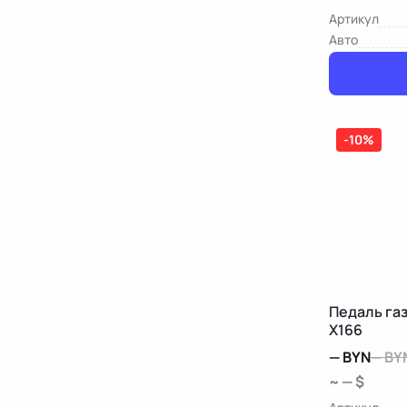
Артикул
Авто
-10%
Педаль га
X166
—
BYN
—
BY
~ — $