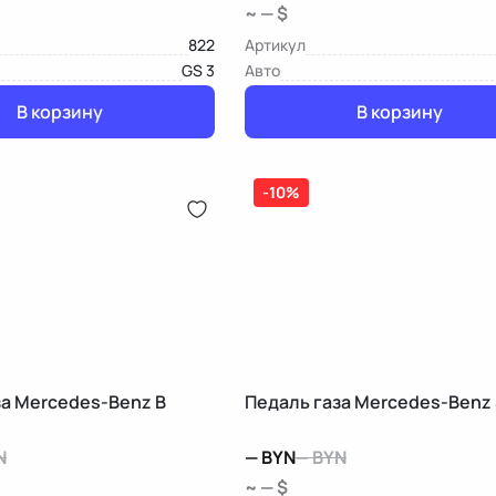
~ — $
822
Артикул
GS 3
Авто
В корзину
В корзину
-10%
за Mercedes-Benz B
Педаль газа Mercedes-Benz 
N
—
BYN
—
BYN
~ — $