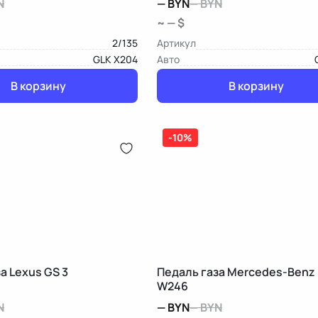
N
—
BYN
—
BYN
~ — $
2/135
Артикул
GLK X204
Авто
В корзину
В корзину
-10%
а Lexus GS 3
Педаль газа Mercedes-Benz 
W246
N
—
BYN
—
BYN