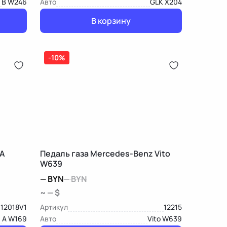
B W246
Авто
GLK X204
В корзину
-10%
 A
Педаль газа Mercedes-Benz Vito
W639
—
BYN
—
BYN
~ — $
12018V1
Артикул
12215
A W169
Авто
Vito W639