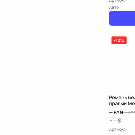
Артикул
Авто
-10%
Ремень бе
правый Me
—
BYN
—
BY
~ — $
Артикул