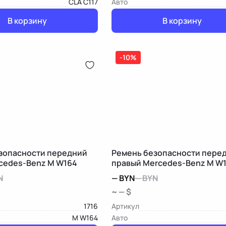
CLA C117
Авто
В корзину
В корзину
-10%
зопасности передний
Ремень безопасности пере
cedes-Benz M W164
правый Mercedes-Benz M W
N
—
BYN
—
BYN
~ — $
1716
Артикул
M W164
Авто