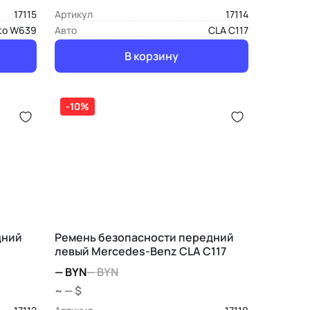
17115
Артикул
17114
to W639
Авто
CLA C117
В корзину
-10%
дний
Ремень безопасности передний
левый Mercedes-Benz CLA C117
—
BYN
—
BYN
~ — $