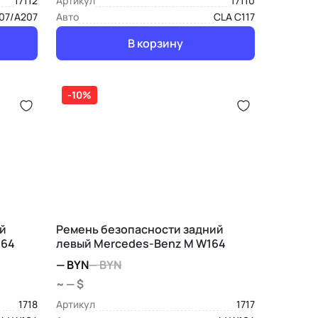
17112
Артикул
17110
07/A207
Авто
CLA C117
В корзину
-10%
й
Ремень безопасности задний
164
левый Mercedes-Benz M W164
—
BYN
—
BYN
~ — $
1718
Артикул
1717