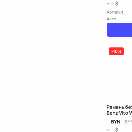
~ — $
Артикул
Авто
-10%
Ремень бе
Benz Vito 
—
BYN
—
BY
~ — $