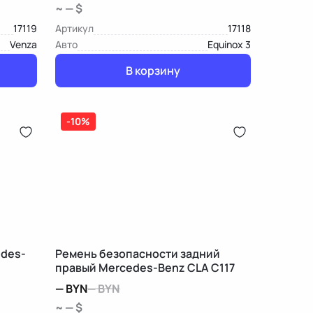
~ — $
17119
Артикул
17118
Venza
Авто
Equinox 3
В корзину
-10%
edes-
Ремень безопасности задний
правый Mercedes-Benz CLA C117
—
BYN
—
BYN
~ — $