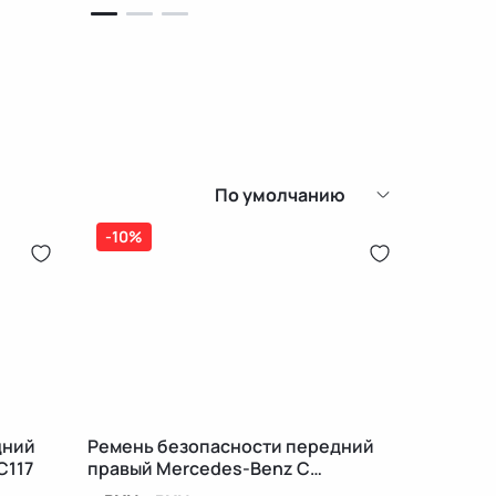
По умолчанию
-10%
дний
Ремень безопасности передний
C117
правый Mercedes-Benz C
W205/S205/C205