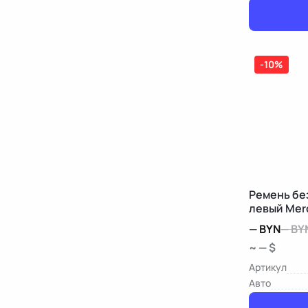
-10%
Ремень бе
левый Mer
—
BYN
—
BY
~ — $
Артикул
Авто