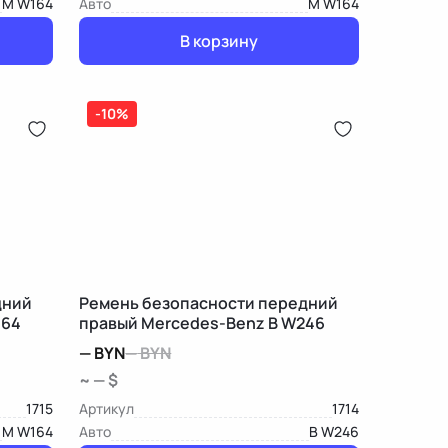
M W164
Авто
M W164
В корзину
-10%
дний
Ремень безопасности передний
164
правый Mercedes-Benz B W246
—
BYN
—
BYN
~ — $
1715
Артикул
1714
M W164
Авто
B W246