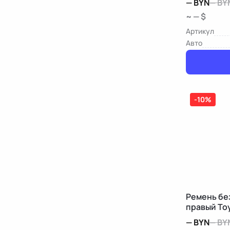
—
BYN
—
BY
~ — $
Артикул
Авто
-10%
Ремень бе
правый To
—
BYN
—
BY