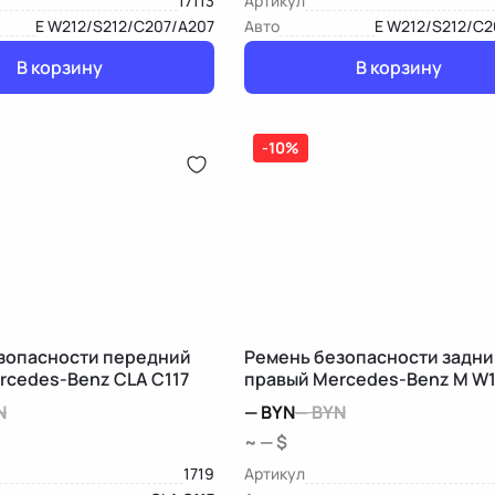
17113
Артикул
E W212/S212/C207/A207
Авто
E W212/S212/C2
В корзину
В корзину
-10%
зопасности передний
Ремень безопасности задни
rcedes-Benz CLA C117
правый Mercedes-Benz M W
N
—
BYN
—
BYN
~ — $
1719
Артикул