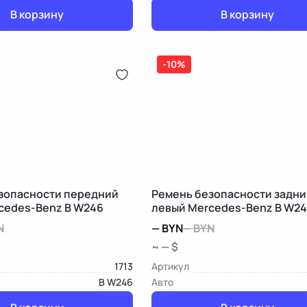
В корзину
В корзину
-10%
зопасности передний
Ремень безопасности задни
cedes-Benz B W246
левый Mercedes-Benz B W2
N
—
BYN
—
BYN
~ — $
1713
Артикул
B W246
Авто