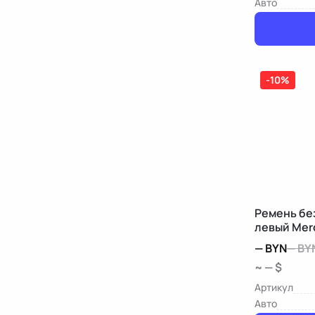
Авто
-10%
Ремень бе
левый Mer
—
BYN
—
BY
~ — $
Артикул
Авто