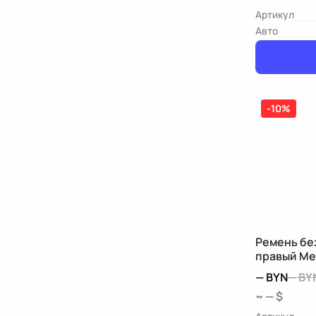
Артикул
Авто
-10%
Ремень бе
правый Me
W212/S212
—
BYN
—
BY
~ — $