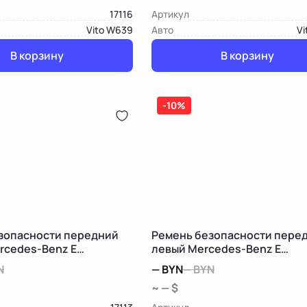
17116
Артикул
Vito W639
Авто
Vi
В корзину
В корзину
-10%
зопасности передний
Ремень безопасности пере
rcedes-Benz E
левый Mercedes-Benz E
/C207/A207
W212/S212/C207/A207
N
—
BYN
—
BYN
~ — $