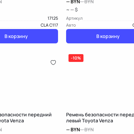
N
—
BYN
—
BYN
~ — $
17125
Артикул
CLA C117
Авто
В корзину
В корзину
-10%
зопасности передний
Ремень безопасности пере
yota Venza
левый Toyota Venza
N
—
BYN
—
BYN