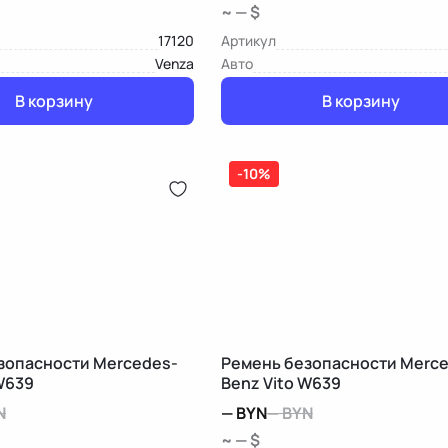
~ — $
17120
Артикул
Venza
Авто
В корзину
В корзину
-10%
зопасности Mercedes-
Ремень безопасности Merc
W639
Benz Vito W639
N
—
BYN
—
BYN
~ — $