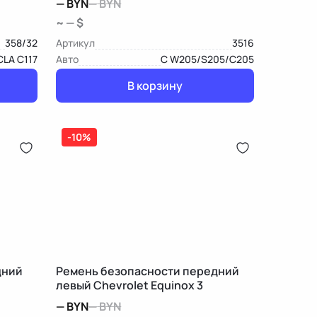
—
BYN
—
BYN
~ — $
358/32
Артикул
3516
CLA C117
Авто
C W205/S205/C205
В корзину
-10%
дний
Ремень безопасности передний
левый Chevrolet Equinox 3
—
BYN
—
BYN