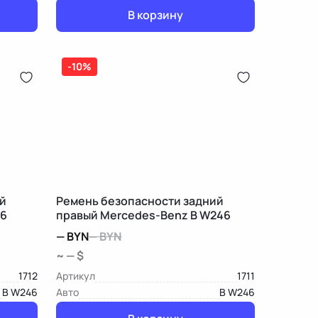
В корзину
-10%
й
Ремень безопасности задний
46
правый Mercedes-Benz B W246
—
BYN
—
BYN
~ — $
1712
Артикул
1711
B W246
Авто
B W246