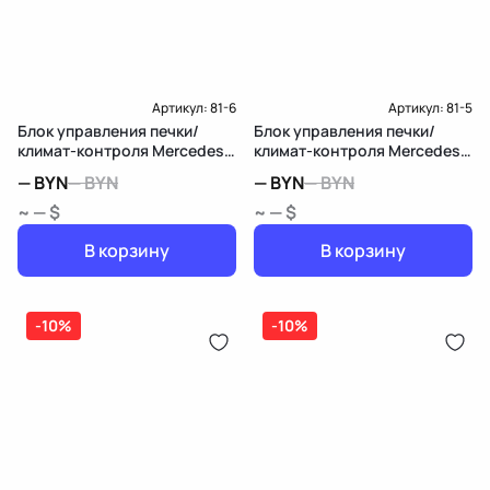
Артикул:
81-6
Артикул:
81-5
Блок управления печки/
Блок управления печки/
климат-контроля Mercedes-
климат-контроля Mercedes-
Benz CLA C117
Benz M W164
—
BYN
—
BYN
—
BYN
—
BYN
~ — $
~ — $
В корзину
В корзину
-10%
-10%