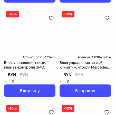
-10%
-10%
Артикул:
33210432456
Артикул:
33210432454
Блок управления печки/
Блок управления печки/
климат-контроля GMC
климат-контроля Mercedes-
Terrain 2
Benz GL X166
—
BYN
—
BYN
—
BYN
—
BYN
~ — $
~ — $
В корзину
В корзину
-10%
-10%