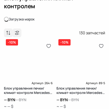
контролем
Загрузка марок
Загрузка марок
130
запчастей
-10%
-10%
Артикул:
264-6
Артикул:
89-5
Блок управления печки/
Блок управления печки/
климат-контроля Mercedes-
климат-контроля Mercedes-
Benz CLA C117
Benz C W205/S205/C205
—
BYN
—
BYN
—
BYN
—
BYN
~ — $
~ — $