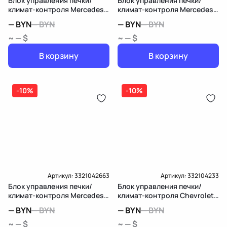
Блок управления печки/
Блок управления печки/
климат-контроля Mercedes-
климат-контроля Mercedes-
Benz S W221
Benz S W220
—
BYN
—
BYN
—
BYN
—
BYN
~ — $
~ — $
В корзину
В корзину
-10%
-10%
Артикул:
3321042663
Артикул:
332104233
Блок управления печки/
Блок управления печки/
климат-контроля Mercedes-
климат-контроля Chevrolet
Benz M W166
Equinox 3
—
BYN
—
BYN
—
BYN
—
BYN
~ — $
~ — $