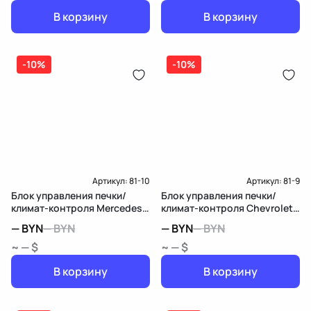
В корзину
В корзину
-10%
-10%
Артикул:
81-10
Артикул:
81-9
Блок управления печки/
Блок управления печки/
климат-контроля Mercedes-
климат-контроля Chevrolet
Benz E W212/S212/C207/A207
Equinox 3
—
BYN
—
BYN
—
BYN
—
BYN
~ — $
~ — $
В корзину
В корзину