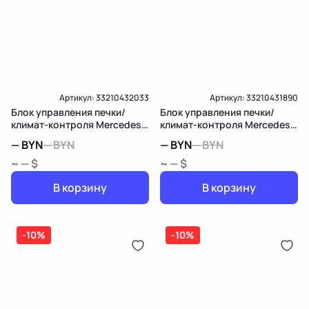
Артикул:
33210432033
Артикул:
33210431890
Блок управления печки/
Блок управления печки/
климат-контроля Mercedes-
климат-контроля Mercedes-
Benz E W213/S213/C238/A238
Benz S W221
—
BYN
—
BYN
—
BYN
—
BYN
~ — $
~ — $
В корзину
В корзину
-10%
-10%