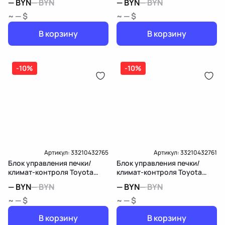
—
BYN
—
BYN
—
BYN
—
BYN
~ — $
~ — $
В корзину
В корзину
-10%
-10%
Артикул:
33210432765
Артикул:
33210432761
Блок управления печки/
Блок управления печки/
климат-контроля Toyota
климат-контроля Toyota
Sienna 3
Sienna 3
—
BYN
—
BYN
—
BYN
—
BYN
~ — $
~ — $
В корзину
В корзину