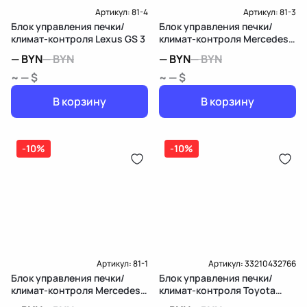
Артикул:
81-4
Артикул:
81-3
Блок управления печки/
Блок управления печки/
климат-контроля Lexus GS 3
климат-контроля Mercedes-
Benz B W246
—
BYN
—
BYN
—
BYN
—
BYN
~ — $
~ — $
В корзину
В корзину
-10%
-10%
Артикул:
81-1
Артикул:
33210432766
Блок управления печки/
Блок управления печки/
климат-контроля Mercedes-
климат-контроля Toyota
Benz E W210/S210
Sienna 3