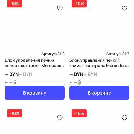
-10%
-10%
Артикул:
81-8
Артикул:
81-7
Блок управления печки/
Блок управления печки/
климат-контроля Mercedes-
климат-контроля Mercedes-
Benz CLA C117
Benz S W220
—
BYN
—
BYN
—
BYN
—
BYN
~ — $
~ — $
В корзину
В корзину
-10%
-10%