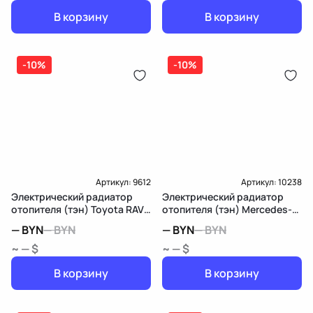
В корзину
В корзину
-10%
-10%
Артикул:
9612
Артикул:
10238
Электрический радиатор
Электрический радиатор
отопителя (тэн) Toyota RAV4
отопителя (тэн) Mercedes-
3 (XA30)
Benz M W164
—
BYN
—
BYN
—
BYN
—
BYN
~ — $
~ — $
В корзину
В корзину