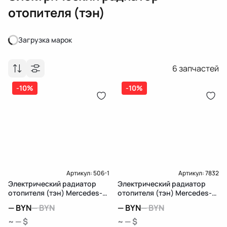
отопителя (тэн)
Загрузка марок
Загрузка марок
6
запчастей
-10%
-10%
Артикул:
506-1
Артикул:
7832
Электрический радиатор
Электрический радиатор
отопителя (тэн) Mercedes-
отопителя (тэн) Mercedes-
Benz E W211/S211
Benz B W245
—
BYN
—
BYN
—
BYN
—
BYN
~ — $
~ — $