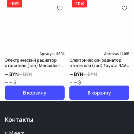
-10%
-10%
Артикул:
11894
Артикул:
14165
Электрический радиатор
Электрический радиатор
отопителя (тэн) Mercedes-
отопителя (тэн) Toyota RAV4
Benz E W211/S211
4 (CA40)
—
BYN
—
BYN
—
BYN
—
BYN
~ — $
~ — $
В корзину
В корзину
Контакты
г. Минск