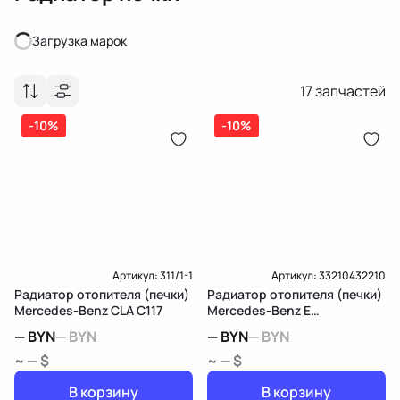
Загрузка марок
Загрузка марок
17
запчастей
-10%
-10%
Артикул:
311/1-1
Артикул:
33210432210
Радиатор отопителя (печки)
Радиатор отопителя (печки)
Mercedes-Benz CLA C117
Mercedes-Benz E
W213/S213/C238/A238
—
BYN
—
BYN
—
BYN
—
BYN
~ — $
~ — $
В корзину
В корзину