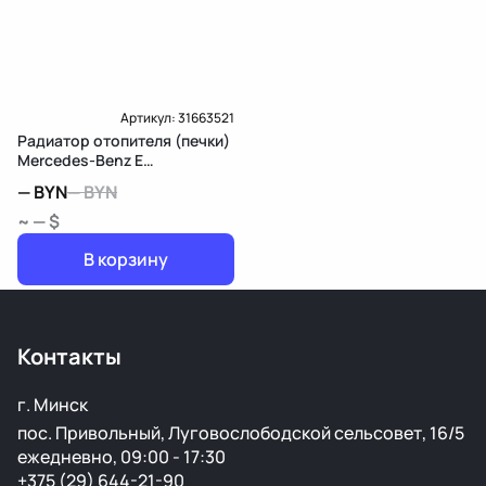
Артикул:
31663521
Радиатор отопителя (печки)
Mercedes-Benz E
W212/S212/C207/A207
—
BYN
—
BYN
~ — $
В корзину
Контакты
г. Минск
пос. Привольный, Луговослободской сельсовет, 16/5
ежедневно, 09:00 - 17:30
+375 (29) 644-21-90