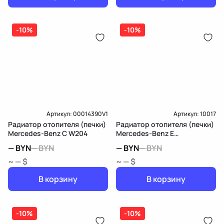
-10%
-10%
Артикул:
00014390V1
Артикул:
10017
Радиатор отопителя (печки)
Радиатор отопителя (печки)
Mercedes-Benz C W204
Mercedes-Benz E
W212/S212/C207/A207
—
BYN
—
BYN
—
BYN
—
BYN
~ — $
~ — $
В корзину
В корзину
-10%
-10%