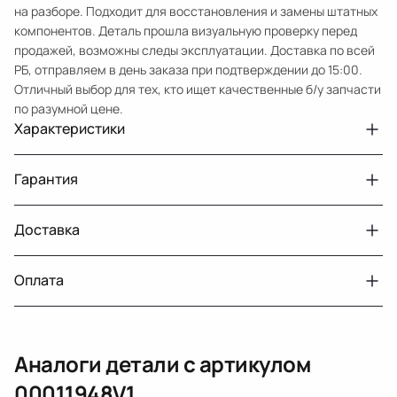
на разборе. Подходит для восстановления и замены штатных
компонентов. Деталь прошла визуальную проверку перед
продажей, возможны следы эксплуатации. Доставка по всей
РБ, отправляем в день заказа при подтверждении до 15:00.
Отличный выбор для тех, кто ищет качественные б/у запчасти
по разумной цене.
Характеристики
Артикул
00011948V1
Гарантия
Примечание
W639 om.646
Авто
MercedesBenz Viano W639
Доставка
Двигатели с навесным или без навесного
30 дней
оборудования
Год
2006
Оплата
Тег
Мерседес Бенс Виано
г. Минск, пос. Привольный, Луговослободской
Датчик давления топлива, насос
14 дней
сельсовет, 16/5
вакуумный (тандемный), насос топливный,
При получении наличными
г. Москва, Лианозовский проезд 8 строение 3
рампа топливная, регулятор давления
Аналоги детали с артикулом
топлива, ТНВД (бензин, дизель), форсунка
Оплата онлайн
бензиновая (дизельная) механическая
00011948V1