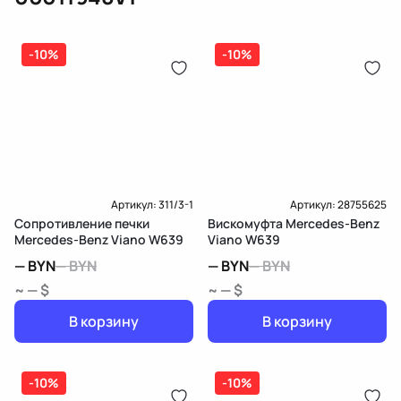
(электрическая), инжектор
(распределитель впрыска топлива),
ЕРИП
дозатор-распределитель топлива
-10%
-10%
Карта рассрочки онлайн
Подробнее о гарантии в разделе
Гарантия
Доставка и Оплата
Доставка и Оплата
Артикул:
311/3-1
Артикул:
28755625
Сопротивление печки
Вискомуфта Mercedes-Benz
Mercedes-Benz Viano W639
Viano W639
—
BYN
—
BYN
—
BYN
—
BYN
~ — $
~ — $
В корзину
В корзину
-10%
-10%