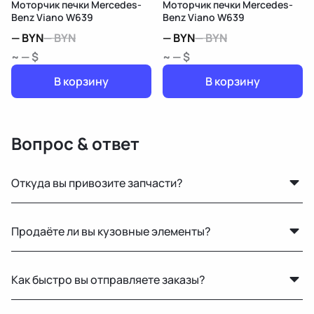
Моторчик печки Mercedes-
Моторчик печки Mercedes-
Benz Viano W639
Benz Viano W639
—
BYN
—
BYN
—
BYN
—
BYN
~ — $
~ — $
В корзину
В корзину
Вопрос & ответ
Откуда вы привозите запчасти?
Мы закупаем оригинальные б/у автозапчасти на
Продаёте ли вы кузовные элементы?
проверенных аукционах в Европе, США и арабских
странах. Все детали проходят визуальный осмотр и
Да, у нас большой выбор кузовных деталей — двери,
подготовку перед продажей.
Как быстро вы отправляете заказы?
крылья, капоты, бамперы и другие элементы без
ржавчины и повреждений.