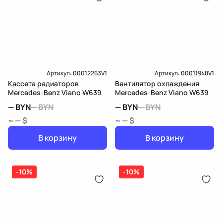
Артикул:
00012263V1
Артикул:
00011948V1
Кассета радиаторов
Вентилятор охлаждения
Mercedes-Benz Viano W639
Mercedes-Benz Viano W639
—
BYN
—
BYN
—
BYN
—
BYN
~ — $
~ — $
В корзину
В корзину
-10%
-10%