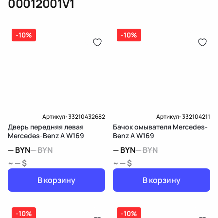
00012001V1
(электрическая), инжектор
(распределитель впрыска топлива),
ЕРИП
дозатор-распределитель топлива
-10%
-10%
Карта рассрочки онлайн
Подробнее о гарантии в разделе
Гарантия
Доставка и Оплата
Доставка и Оплата
Артикул:
33210432682
Артикул:
332104211
Дверь передняя левая
Бачок омывателя Mercedes-
Mercedes-Benz A W169
Benz A W169
—
BYN
—
BYN
—
BYN
—
BYN
~ — $
~ — $
В корзину
В корзину
-10%
-10%