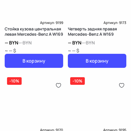
Артикул:
9199
Артикул:
9173
Стойка кузова центральная
Четверть задняя правая
левая Mercedes-Benz A W169
Mercedes-Benz A W169
—
BYN
—
BYN
—
BYN
—
BYN
~ — $
~ — $
В корзину
В корзину
-10%
-10%
Артикул:
9170
Артикул:
9195