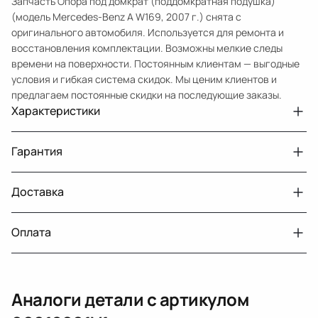
Запчасть Опора под домкрат (поддомкратная подушка)
(модель Mercedes-Benz A W169, 2007 г.) снята с
оригинального автомобиля. Используется для ремонта и
восстановления комплектации. Возможны мелкие следы
времени на поверхности. Постоянным клиентам — выгодные
условия и гибкая система скидок. Мы ценим клиентов и
предлагаем постоянные скидки на последующие заказы.
Характеристики
Артикул
00012001V1
Гарантия
Примечание
W245 20042012
Авто
MercedesBenz A W169
Доставка
Двигатели с навесным или без навесного
30 дней
оборудования
Год
2007
Оплата
Тег
Мерседес Бенс АКласс
г. Минск, пос. Привольный, Луговослободской
Датчик давления топлива, насос
14 дней
сельсовет, 16/5
вакуумный (тандемный), насос топливный,
При получении наличными
г. Москва, Лианозовский проезд 8 строение 3
рампа топливная, регулятор давления
Аналоги детали с артикулом
топлива, ТНВД (бензин, дизель), форсунка
Оплата онлайн
бензиновая (дизельная) механическая