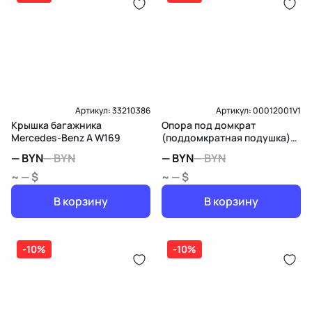
Артикул:
33210386
Артикул:
00012001V1
Крышка багажника
Опора под домкрат
Mercedes-Benz A W169
(поддомкратная подушка)
Mercedes-Benz A W169
—
BYN
—
BYN
—
BYN
—
BYN
~ — $
~ — $
В корзину
В корзину
-10%
-10%