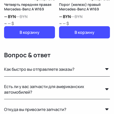
Четверть передняя правая
Порог (железо) правый
Mercedes-Benz A W169
Mercedes-Benz A W169
—
BYN
—
BYN
—
BYN
—
BYN
~ — $
~ — $
В корзину
В корзину
Вопрос & ответ
Как быстро вы отправляете заказы?
По Беларуси — в течение 24 часов. В Россию и другие
Есть ли у вас запчасти для американских
страны доставка занимает от 1 до 5 дней в
автомобилей?
зависимости от транспортной компании.
Да, у нас есть оригинальные запчасти для Mercedes-
Откуда вы привозите запчасти?
Benz, Toyota, Lexus, GMC, Chevrolet и других