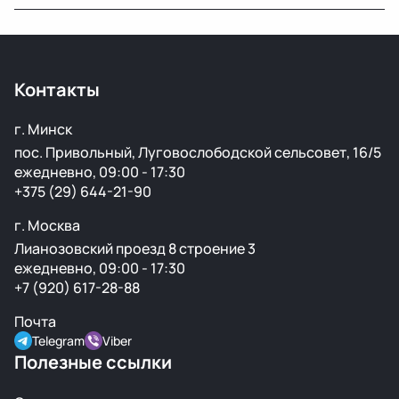
популярных марок.
Мы закупаем оригинальные б/у автозапчасти на
проверенных аукционах в Европе, США и арабских
странах. Все детали проходят визуальный осмотр и
Контакты
подготовку перед продажей.
г. Минск
пос. Привольный, Луговослободской сельсовет, 16/5
ежедневно, 09:00 - 17:30
+375 (29) 644-21-90
г. Москва
Лианозовский проезд 8 строение 3
ежедневно, 09:00 - 17:30
+7 (920) 617-28-88
Почта
Telegram
Viber
Полезные ссылки