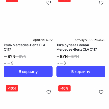
Карта рассрочки онлайн
Подробнее о гарантии в разделе
Гарантия
Доставка и Оплата
Доставка и Оплата
Артикул:
60-2
Артикул:
00013033V2
Руль Mercedes-Benz CLA
Тяга рулевая левая
C117
Mercedes-Benz CLA C117
—
BYN
—
BYN
—
BYN
—
BYN
~ — $
~ — $
В корзину
В корзину
-10%
-10%