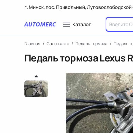
г. Минск, пос. Привольный, Луговослободской 
AUTOMERC
Каталог
Главная
/
Салон авто
/
Педаль тормоза
/
Педаль то
Педаль тормоза Lexus R