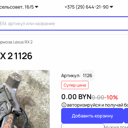
сельсовет, 16/5
+375 (29) 644-21-90
рмоза Lexus RX 2
X 2
1126
Артикул:
1126
Супер цена
0.00
BYN
0.00
-10%
авторизируйся
и получай 
Добавить корзину
Нужна по