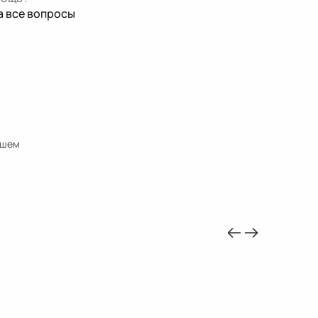
а все вопросы
ошем
-10%