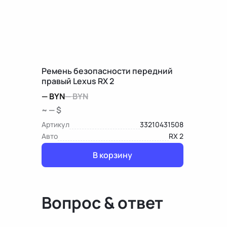
Ремень безопасности передний
правый Lexus RX 2
—
BYN
—
BYN
~ — $
Артикул
33210431508
Авто
RX 2
В корзину
Вопрос & ответ