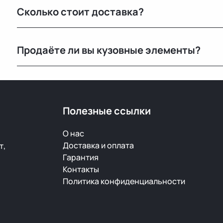
Сколько стоит доставка?
видеообзор.
Стоимость зависит от габаритов детали и региона 
Продаёте ли вы кузовные элементы?
при оформлении.
Да, у нас большой выбор кузовных деталей — двери, 
ржавчины и повреждений.
Полезные ссылки
О нас
Доставка и оплата
т,
Гарантия
Контакты
Политика конфиденциальности