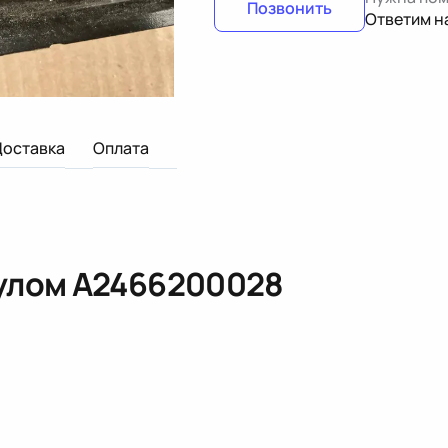
Позвонить
Ответим н
Доставка
Оплата
кулом
A2466200028