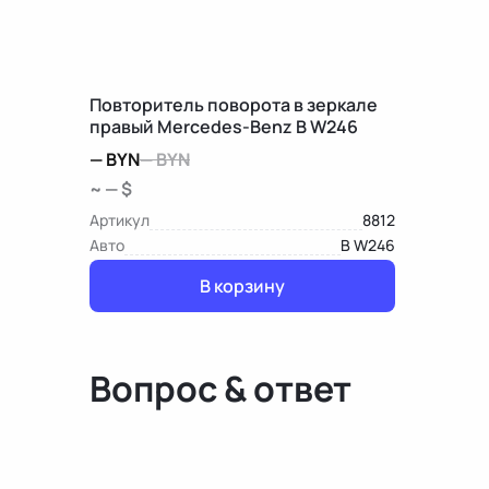
Повторитель поворота в зеркале
правый Mercedes-Benz B W246
—
BYN
—
BYN
~ — $
Артикул
8812
Авто
B W246
В корзину
Вопрос & ответ