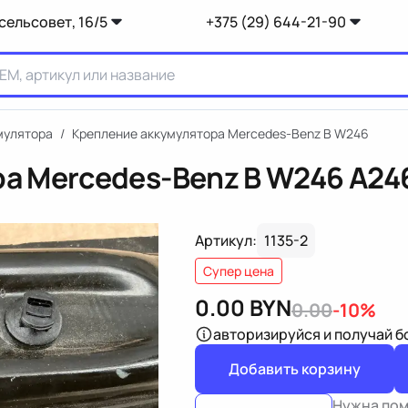
сельсовет, 16/5
+375 (29) 644-21-90
мулятора
/
Крепление аккумулятора Mercedes-Benz B W246
а Mercedes-Benz B W246
A24
Артикул:
1135-2
Супер цена
0.00
BYN
0.00
-10%
авторизируйся
и получай 
Добавить корзину
Нужна по