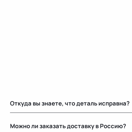
Откуда вы знаете, что деталь исправна?
Мы не гарантируем полную исправность, но все дет
Можно ли заказать доставку в Россию?
продажей.