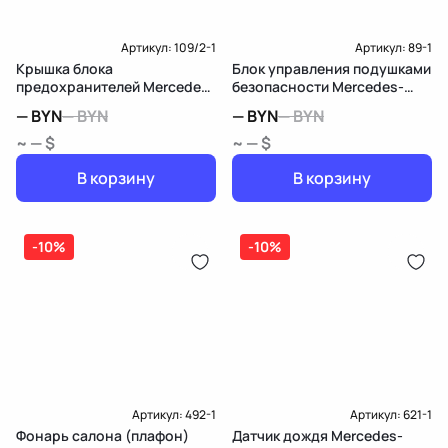
Артикул:
109/2-1
Артикул:
89-1
Крышка блока
Блок управления подушками
предохранителей Mercedes-
безопасности Mercedes-
Benz B W246
Benz B W246
—
BYN
—
BYN
—
BYN
—
BYN
~ — $
~ — $
В корзину
В корзину
-10%
-10%
Артикул:
492-1
Артикул:
621-1
Фонарь салона (плафон)
Датчик дождя Mercedes-