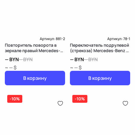
Подробнее о гарантии в разделе
Гарантия
Доставка и Оплата
Доставка и Оплата
Артикул:
881-2
Артикул:
78-1
Повторитель поворота в
Переключатель подрулевой
зеркале правый Mercedes-
(стрекоза) Mercedes-Benz B
Benz B W246
W246
—
BYN
—
BYN
—
BYN
—
BYN
~ — $
~ — $
В корзину
В корзину
-10%
-10%