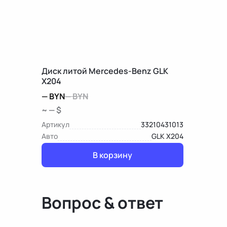
Диск литой Mercedes-Benz GLK
X204
—
BYN
—
BYN
~ — $
Артикул
33210431013
Авто
GLK X204
В корзину
Вопрос & ответ