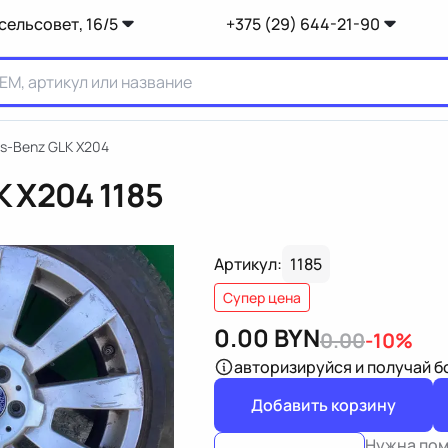
сельсовет, 16/5
+375 (29) 644-21-90
s-Benz GLK X204
K X204
1185
Артикул:
1185
Супер цена
0.00
BYN
0.00
-10%
авторизируйся
и получай 
Добавить корзину
Нужна по