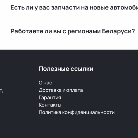
Есть ли у вас запчасти на новые автомоб
автомобилей с минимальным пробегом.
Нет, мы специализируемся на оригинальных б/у запч
Работаете ли вы с регионами Беларуси?
Конечно, отправляем запчасти по всей Республике 
Полезные ссылки
О нас
Доставка и оплата
т,
Гарантия
Контакты
Политика конфиденциальности