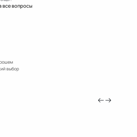
а все вопросы
орошем
кий выбор
-10%