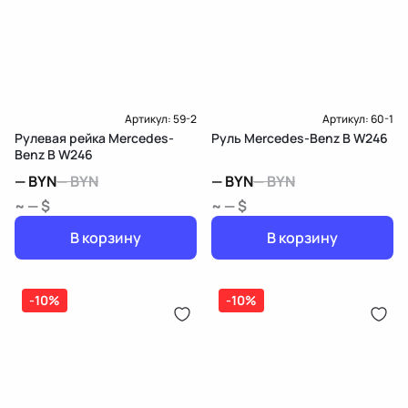
Карта рассрочки онлайн
Подробнее о гарантии в разделе
Гарантия
Доставка и Оплата
Доставка и Оплата
Артикул:
59-2
Артикул:
60-1
Рулевая рейка Mercedes-
Руль Mercedes-Benz B W246
Benz B W246
—
BYN
—
BYN
—
BYN
—
BYN
~ — $
~ — $
В корзину
В корзину
-10%
-10%