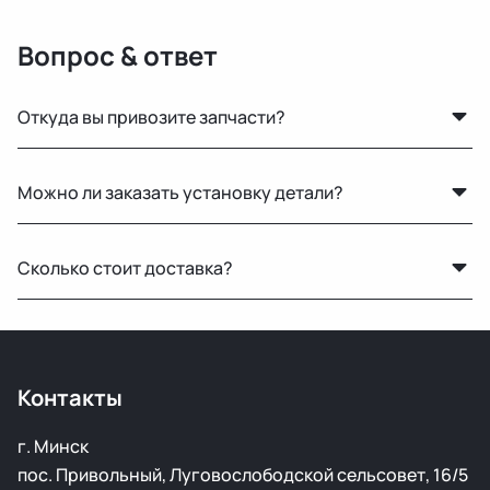
Вопрос & ответ
Откуда вы привозите запчасти?
Мы закупаем оригинальные б/у автозапчасти на
Можно ли заказать установку детали?
проверенных аукционах в Европе, США и арабских
странах. Все детали проходят визуальный осмотр и
Нет, установку не выполняем. Мы специализируемся
подготовку перед продажей.
Сколько стоит доставка?
только на продаже автозапчастей.
Стоимость зависит от габаритов детали и региона
доставки. Менеджер рассчитает точную цену при
оформлении.
Контакты
г. Минск
пос. Привольный, Луговослободской сельсовет, 16/5