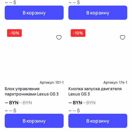
~ — $
~ — $
В корзину
В корзину
-10%
-10%
Артикул:
101-1
Артикул:
174-1
Блок управления
Кнопка запуска двигателя
парктрониками Lexus GS 3
Lexus GS 3
—
BYN
—
BYN
—
BYN
—
BYN
~ — $
~ — $
В корзину
В корзину