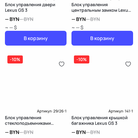
Блок управления двери
Блок управления
Lexus GS 3
центральным замком Lexus
GS 3
—
BYN
—
BYN
—
BYN
—
BYN
~ — $
~ — $
В корзину
В корзину
-10%
-10%
Артикул:
29/26-1
Артикул:
141-1
Блок управления
Блок управления крышкой
стеклоподъемниками
багажника Lexus GS 3
передней левой Lexus GS 3
—
BYN
—
BYN
—
BYN
—
BYN