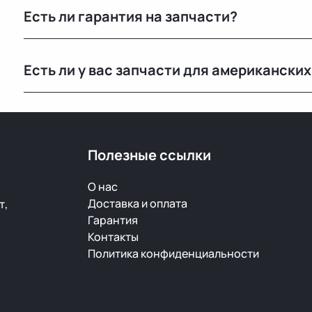
Есть ли гарантия на запчасти?
странах. Все детали проходят визуальный осмотр и 
Да, предоставляется гарантия 14 дней на проверку и
Есть ли у вас запчасти для американски
скрытый дефект — заменим или вернём деньги.
Да, у нас есть оригинальные запчасти для Mercedes-B
популярных марок.
Полезные ссылки
О нас
Доставка и оплата
т,
Гарантия
Контакты
Политика конфиденциальности