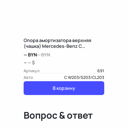
Опора амортизатора верхняя
(чашка) Mercedes-Benz C
W203/S203/CL203
—
BYN
—
BYN
~ — $
Артикул
691
Авто
C W203/S203/CL203
В корзину
Вопрос & ответ