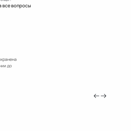
а все вопросы
охранена
нии до
-10%