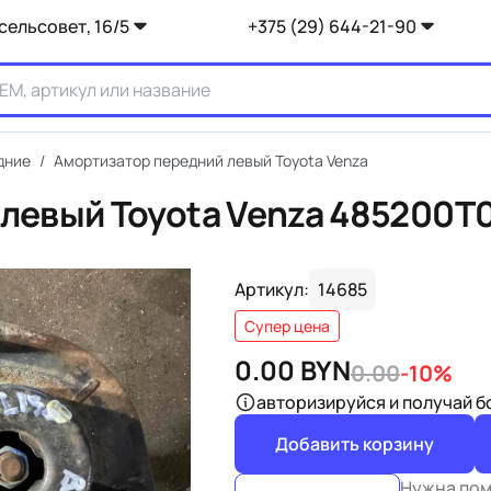
сельсовет, 16/5
+375 (29) 644-21-90
дние
/
Амортизатор передний левый Toyota Venza
левый Toyota Venza
485200T
Артикул:
14685
Супер цена
0.00
BYN
0.00
-10%
авторизируйся
и получай 
Добавить корзину
Нужна по