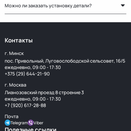
подготовку перед продажей.
Можно ли заказать установку детали?
осмотреть деталь лично или запросить фото и
видеообзор.
Нет, установку не выполняем. Мы специализируемся
только на продаже автозапчастей.
Контакты
г. Минск
пос. Привольный, Луговослободской сельсовет, 16/5
ежедневно, 09:00 - 17:30
+375 (29) 644-21-90
г. Москва
Лианозовский проезд 8 строение 3
ежедневно, 09:00 - 17:30
+7 (920) 617-28-88
Почта
Telegram
Viber
Полезные ссылки