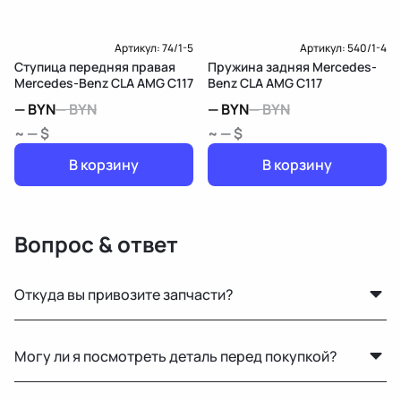
Артикул:
74/1-5
Артикул:
540/1-4
Ступица передняя правая
Пружина задняя Mercedes-
Mercedes-Benz CLA AMG C117
Benz CLA AMG C117
—
BYN
—
BYN
—
BYN
—
BYN
~ — $
~ — $
В корзину
В корзину
Вопрос & ответ
Откуда вы привозите запчасти?
Мы закупаем оригинальные б/у автозапчасти на
Могу ли я посмотреть деталь перед покупкой?
проверенных аукционах в Европе, США и арабских
странах. Все детали проходят визуальный осмотр и
Да, вы можете приехать на наш склад в Минске и