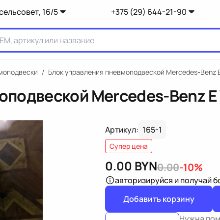
сельсовет, 16/5
+375 (29) 644-21-90
вмоподвески
/
Блок управления пневмоподвеской Mercedes-Benz E
оподвеской Mercedes-Benz E
Артикул:
165-1
Супер цена
0.00
BYN
0.00
-10%
авторизируйся
и получай 
Добавить корзину
Нужна по