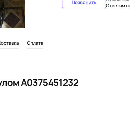
Позвонить
Ответим н
Доставка
Оплата
кулом
A0375451232