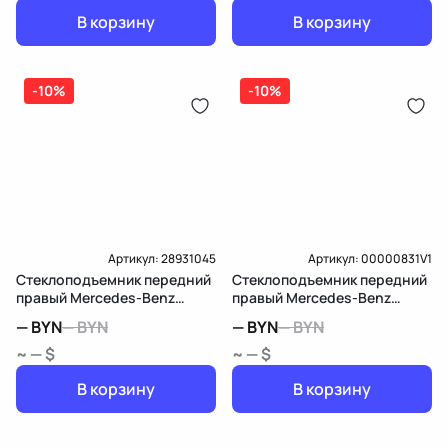
В корзину
В корзину
-10%
-10%
Артикул:
28931045
Артикул:
00000831V1
Стеклоподъемник передний
Стеклоподъемник передний
правый Mercedes-Benz
правый Mercedes-Benz
Viano W639
Viano W639
—
BYN
—
BYN
—
BYN
—
BYN
~ — $
~ — $
В корзину
В корзину