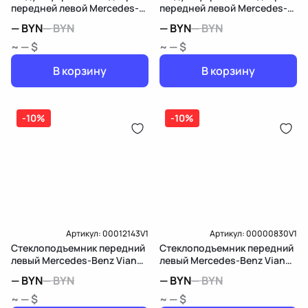
передней левой Mercedes-
передней левой Mercedes-
Benz Viano W639
Benz Viano W639
—
BYN
—
BYN
—
BYN
—
BYN
~ — $
~ — $
В корзину
В корзину
-10%
-10%
Артикул:
00012143V1
Артикул:
00000830V1
Стеклоподъемник передний
Стеклоподъемник передний
левый Mercedes-Benz Viano
левый Mercedes-Benz Viano
W639
W639
—
BYN
—
BYN
—
BYN
—
BYN
~ — $
~ — $