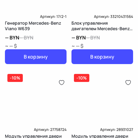
Ременной шкив
с ременным шкивом свободного хода
Направление вращения
по часовой стрелке
Артикул:
17/2-1
Артикул:
33210431564
Генератор Mercedes-Benz
Блок управления
Модель генератора
искл. вакуумный насос
Viano W639
двигателем Mercedes-Benz
Viano W639
—
BYN
—
BYN
—
BYN
—
BYN
Количество канавок
6
~ — $
~ — $
Расстояние от ременного шкива до генератора [мм]
31,4
В корзину
В корзину
поли
Рекомендуемые дополнительные ремонтные работы
-10%
-10%
Артикул:
27758724
Артикул:
28931027
Модуль управления двери
Модуль управления двери