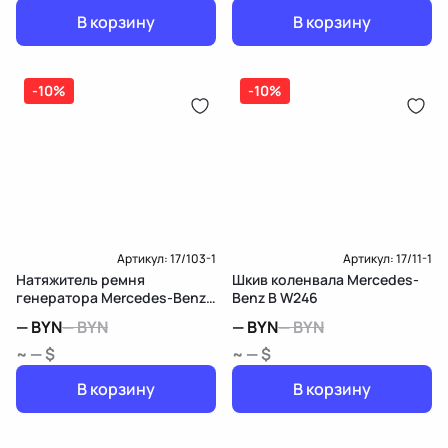
В корзину
В корзину
-10%
-10%
Артикул:
17/103-1
Артикул:
17/11-1
Натяжитель ремня
Шкив коленвала Mercedes-
генератора Mercedes-Benz
Benz B W246
B W246
—
BYN
—
BYN
—
BYN
—
BYN
~ — $
~ — $
В корзину
В корзину