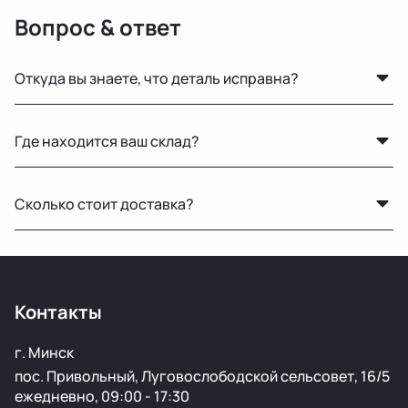
Вопрос & ответ
Откуда вы знаете, что деталь исправна?
Мы не гарантируем полную исправность, но все
Где находится ваш склад?
детали осматриваются на видимые дефекты перед
продажей.
Основной склад расположен в Минске, также у нас
Сколько стоит доставка?
есть склад в России для ускоренной доставки по РФ.
Стоимость зависит от габаритов детали и региона
доставки. Менеджер рассчитает точную цену при
оформлении.
Контакты
г. Минск
пос. Привольный, Луговослободской сельсовет, 16/5
ежедневно, 09:00 - 17:30