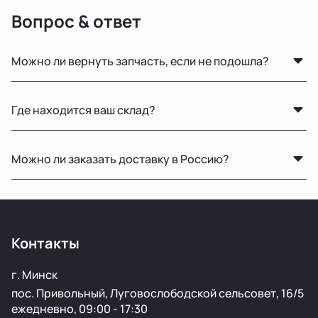
Вопрос & ответ
Можно ли вернуть запчасть, если не подошла?
Да, возврат возможен в течение 14 дней при
Где находится ваш склад?
сохранении товарного вида и целостности пломб.
Основной склад расположен в Минске, также у нас
Можно ли заказать доставку в Россию?
есть склад в России для ускоренной доставки по РФ.
Да, мы регулярно отправляем заказы в Москву и
другие регионы РФ. Работаем с проверенными
транспортными компаниями.
Контакты
г. Минск
пос. Привольный, Луговослободской сельсовет, 16/5
ежедневно, 09:00 - 17:30