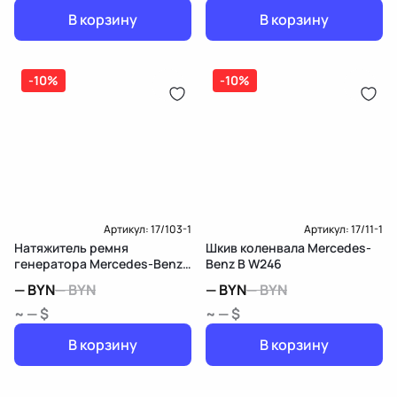
В корзину
В корзину
-10%
-10%
Артикул:
17/103-1
Артикул:
17/11-1
Натяжитель ремня
Шкив коленвала Mercedes-
генератора Mercedes-Benz
Benz B W246
B W246
—
BYN
—
BYN
—
BYN
—
BYN
~ — $
~ — $
В корзину
В корзину