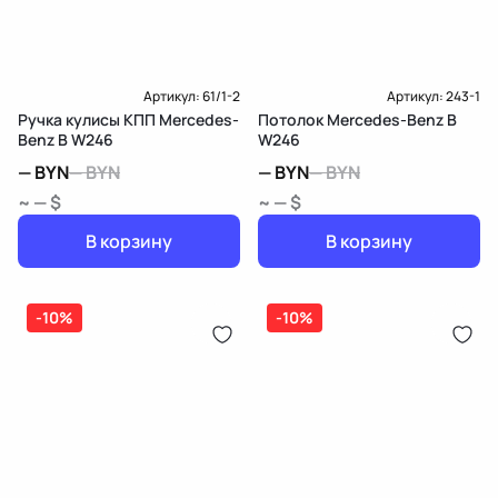
Доставка и Оплата
Артикул:
61/1-2
Артикул:
243-1
Ручка кулисы КПП Mercedes-
Потолок Mercedes-Benz B
Benz B W246
W246
—
BYN
—
BYN
—
BYN
—
BYN
~ — $
~ — $
В корзину
В корзину
-10%
-10%