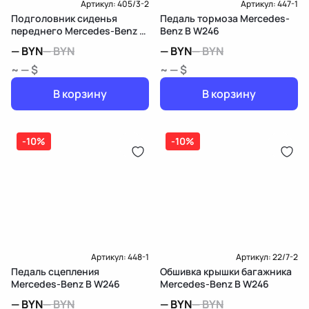
Артикул:
405/3-2
Артикул:
447-1
Подголовник сиденья
Педаль тормоза Mercedes-
переднего Mercedes-Benz B
Benz B W246
W246
—
BYN
—
BYN
—
BYN
—
BYN
~ — $
~ — $
В корзину
В корзину
-10%
-10%
Артикул:
448-1
Артикул:
22/7-2
Педаль сцепления
Обшивка крышки багажника
Mercedes-Benz B W246
Mercedes-Benz B W246
—
BYN
—
BYN
—
BYN
—
BYN