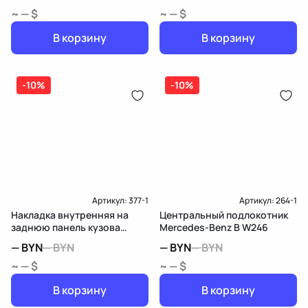
~ — $
~ — $
В корзину
В корзину
-10%
-10%
Артикул:
377-1
Артикул:
264-1
Накладка внутренняя на
Центральный подлокотник
заднюю панель кузова
Mercedes-Benz B W246
Mercedes-Benz B W246
—
BYN
—
BYN
—
BYN
—
BYN
~ — $
~ — $
В корзину
В корзину