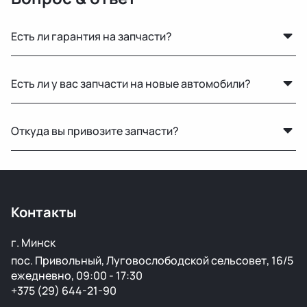
Есть ли гарантия на запчасти?
Да, предоставляется гарантия 14 дней на проверку и
Есть ли у вас запчасти на новые автомобили?
установку. Если деталь не подошла или имеет
скрытый дефект — заменим или вернём деньги.
Нет, мы специализируемся на оригинальных б/у
Откуда вы привозите запчасти?
запчастях для машин с пробегом.
Мы закупаем оригинальные б/у автозапчасти на
проверенных аукционах в Европе, США и арабских
странах. Все детали проходят визуальный осмотр и
Контакты
подготовку перед продажей.
г. Минск
пос. Привольный, Луговослободской сельсовет, 16/5
ежедневно, 09:00 - 17:30
+375 (29) 644-21-90