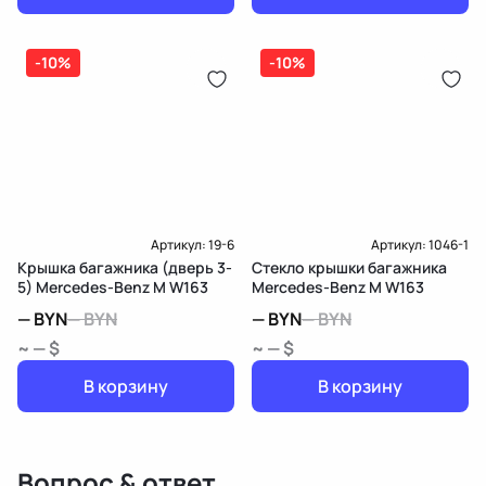
-10%
-10%
Артикул:
19-6
Артикул:
1046-1
Крышка багажника (дверь 3-
Стекло крышки багажника
5) Mercedes-Benz M W163
Mercedes-Benz M W163
—
BYN
—
BYN
—
BYN
—
BYN
~ — $
~ — $
В корзину
В корзину
Вопрос & ответ