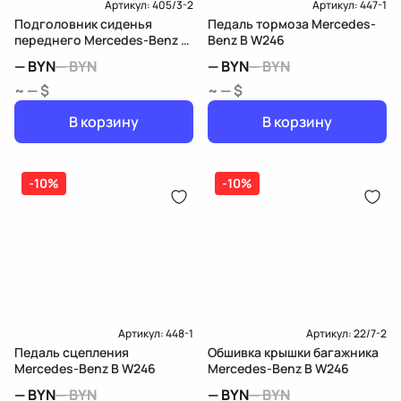
Артикул:
405/3-2
Артикул:
447-1
Подголовник сиденья
Педаль тормоза Mercedes-
переднего Mercedes-Benz B
Benz B W246
W246
—
BYN
—
BYN
—
BYN
—
BYN
~ — $
~ — $
В корзину
В корзину
-10%
-10%
Артикул:
448-1
Артикул:
22/7-2
Педаль сцепления
Обшивка крышки багажника
Mercedes-Benz B W246
Mercedes-Benz B W246
—
BYN
—
BYN
—
BYN
—
BYN