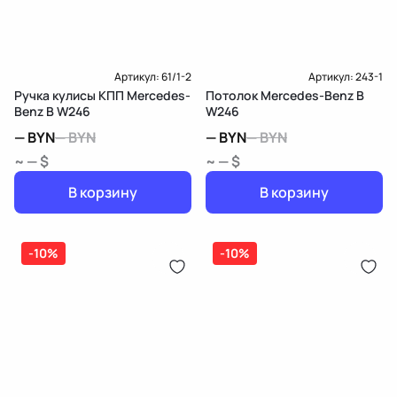
Доставка и Оплата
Артикул:
61/1-2
Артикул:
243-1
Ручка кулисы КПП Mercedes-
Потолок Mercedes-Benz B
Benz B W246
W246
—
BYN
—
BYN
—
BYN
—
BYN
~ — $
~ — $
В корзину
В корзину
-10%
-10%