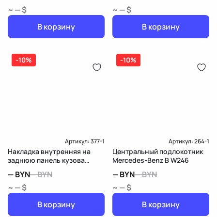
~ — $
~ — $
В корзину
В корзину
-10%
-10%
Артикул:
377-1
Артикул:
264-1
Накладка внутренняя на
Центральный подлокотник
заднюю панель кузова
Mercedes-Benz B W246
Mercedes-Benz B W246
—
BYN
—
BYN
—
BYN
—
BYN
~ — $
~ — $
В корзину
В корзину