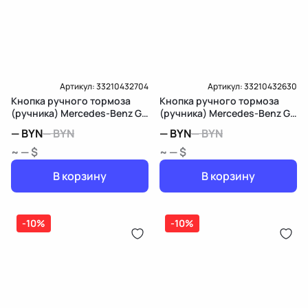
Артикул:
33210432704
Артикул:
33210432630
Кнопка ручного тормоза
Кнопка ручного тормоза
(ручника) Mercedes-Benz GL
(ручника) Mercedes-Benz GL
X166
X166
—
BYN
—
BYN
—
BYN
—
BYN
~ — $
~ — $
В корзину
В корзину
-10%
-10%