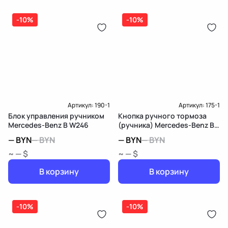
-10%
-10%
Артикул:
190-1
Артикул:
175-1
Блок управления ручником
Кнопка ручного тормоза
Mercedes-Benz B W246
(ручника) Mercedes-Benz B
W246
—
BYN
—
BYN
—
BYN
—
BYN
~ — $
~ — $
В корзину
В корзину
-10%
-10%