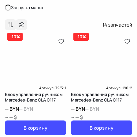
Загрузка марок
Загрузка марок
14
запчастей
-10%
-10%
Артикул:
72/3-1
Артикул:
190-2
Блок управления ручником
Блок управления ручником
Mercedes-Benz CLA C117
Mercedes-Benz CLA C117
—
BYN
—
BYN
—
BYN
—
BYN
~ — $
~ — $
В корзину
В корзину