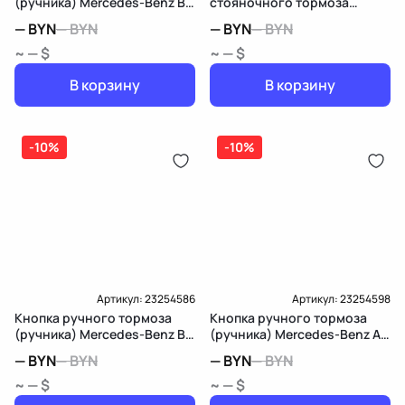
(ручника) Mercedes-Benz B
стояночного тормоза
W246
Mercedes-Benz S W221
—
BYN
—
BYN
—
BYN
—
BYN
~ — $
~ — $
В корзину
В корзину
-10%
-10%
Артикул:
23254586
Артикул:
23254598
Кнопка ручного тормоза
Кнопка ручного тормоза
(ручника) Mercedes-Benz B
(ручника) Mercedes-Benz A
W245
W169
—
BYN
—
BYN
—
BYN
—
BYN
~ — $
~ — $