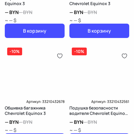
Equinox 3
Chevrolet Equinox 3
—
BYN
—
BYN
—
BYN
—
BYN
~ — $
~ — $
В корзину
В корзину
-10%
-10%
Артикул:
33210432678
Артикул:
33210432561
Обшивка багажника
Подушка безопасности
Chevrolet Equinox 3
водителя Chevrolet Equinox
3
—
BYN
—
BYN
—
BYN
—
BYN
~ — $
~ — $