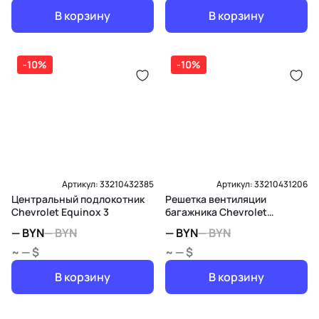
В корзину
В корзину
-10%
-10%
Артикул:
33210432385
Артикул:
33210431206
Центральный подлокотник
Решетка вентиляции
Chevrolet Equinox 3
багажника Chevrolet
Equinox 3
—
BYN
—
BYN
—
BYN
—
BYN
~ — $
~ — $
В корзину
В корзину