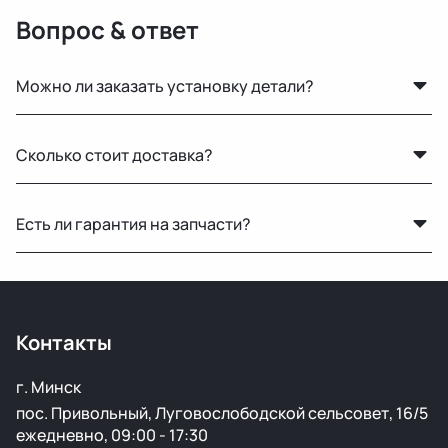
Вопрос & ответ
Можно ли заказать установку детали?
Нет, установку не выполняем. Мы специализируемся
Сколько стоит доставка?
только на продаже автозапчастей.
Стоимость зависит от габаритов детали и региона
Есть ли гарантия на запчасти?
доставки. Менеджер рассчитает точную цену при
оформлении.
Да, предоставляется гарантия 14 дней на проверку и
установку. Если деталь не подошла или имеет
скрытый дефект — заменим или вернём деньги.
Контакты
г. Минск
пос. Привольный, Луговослободской сельсовет, 16/5
ежедневно, 09:00 - 17:30