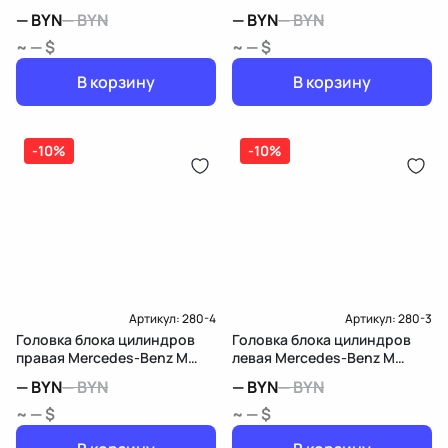
—
BYN
—
BYN
—
BYN
—
BYN
~ — $
~ — $
В корзину
В корзину
-10%
-10%
Артикул:
280-4
Артикул:
280-3
Головка блока цилиндров
Головка блока цилиндров
правая Mercedes-Benz M
левая Mercedes-Benz M
W164
W164
—
BYN
—
BYN
—
BYN
—
BYN
~ — $
~ — $