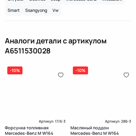
Подробнее о гарантии в разделе
Гарантия
Доставка и Оплата
Smart
Ssangyong
Vw
Доставка и Оплата
Аналоги детали с артикулом
A6511530028
-10%
-10%
Артикул:
17/6-3
Артикул:
286-3
Форсунка топливная
Масляный поддон
Mercedes-Benz M W164
Mercedes-Benz M W164