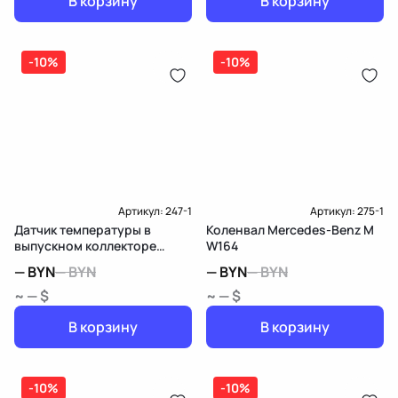
В корзину
В корзину
-10%
-10%
Артикул:
247-1
Артикул:
275-1
Датчик температуры в
Коленвал Mercedes-Benz M
выпускном коллекторе
W164
Mercedes-Benz M W164
—
BYN
—
BYN
—
BYN
—
BYN
~ — $
~ — $
В корзину
В корзину
-10%
-10%