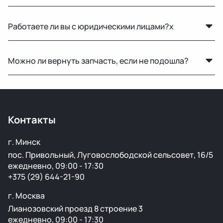
Да, у нас есть двигатели, КПП и другие агрегаты в
Работаете ли вы с юридическими лицами?x
рабочем состоянии с гарантией на проверку.
Да, оформляем все необходимые документы и
Можно ли вернуть запчасть, если не подошла?
работаем по безналичному расчёту.
Да, возврат возможен в течение 14 дней при
сохранении товарного вида и целостности пломб.
Контакты
г. Минск
пос. Привольный, Луговослободской сельсовет, 16/5
ежедневно, 09:00 - 17:30
+375 (29) 644-21-90
г. Москва
Лианозовский проезд 8 строение 3
ежедневно, 09:00 - 17:30