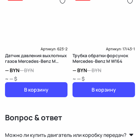
Артикул:
623-2
Артикул:
17/43-1
Датчик давления выхлопных
Трубка обратки форсунок
газов Mercedes-Benz M
Mercedes-Benz M W164
W164
—
BYN
—
BYN
—
BYN
—
BYN
~ — $
~ — $
В корзину
В корзину
Вопрос & ответ
Можно ли купить двигатель или коробку передач?