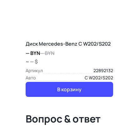
Диск Mercedes-Benz C W202/S202
—
BYN
—
BYN
~ — $
Артикул
22892132
Авто
C W202/S202
В корзину
Вопрос & ответ