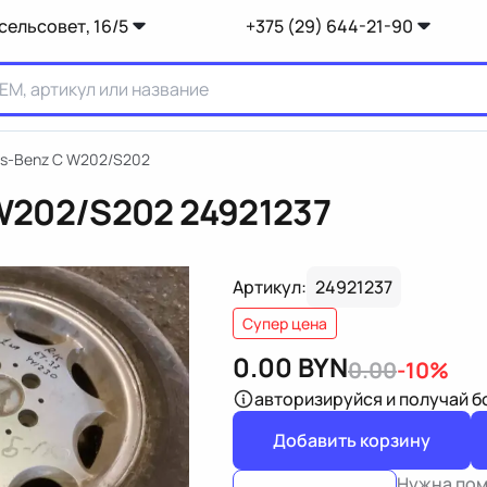
сельсовет, 16/5
+375 (29) 644-21-90
s-Benz C W202/S202
 W202/S202
24921237
Артикул:
24921237
Супер цена
0.00
BYN
0.00
-10%
авторизируйся
и получай 
Добавить корзину
Нужна по