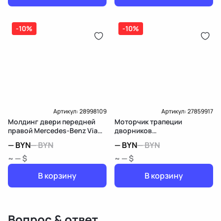
-10%
-10%
Артикул:
28998109
Артикул:
27859917
Молдинг двери передней
Моторчик трапеции
правой Mercedes-Benz Viano
дворников
W639
(стеклоочистителя)
—
BYN
—
BYN
—
BYN
—
BYN
Mercedes-Benz Viano W639
~ — $
~ — $
В корзину
В корзину
Вопрос & ответ