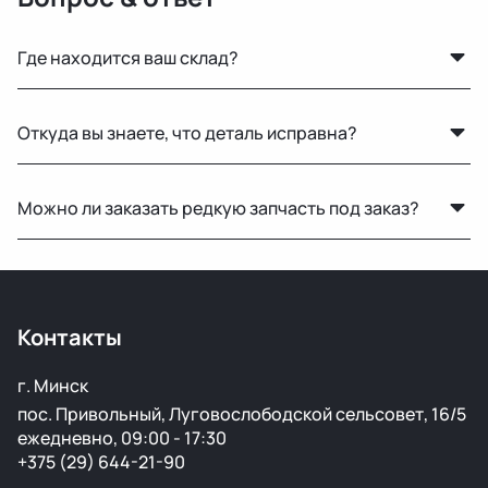
Где находится ваш склад?
Основной склад расположен в Минске, также у нас
Откуда вы знаете, что деталь исправна?
есть склад в России для ускоренной доставки по РФ.
Мы не гарантируем полную исправность, но все
Можно ли заказать редкую запчасть под заказ?
детали осматриваются на видимые дефекты перед
продажей.
Нет, запчасти под заказ не привозим — работаем
только с тем, что есть в наличии.
Контакты
г. Минск
пос. Привольный, Луговослободской сельсовет, 16/5
ежедневно, 09:00 - 17:30
+375 (29) 644-21-90