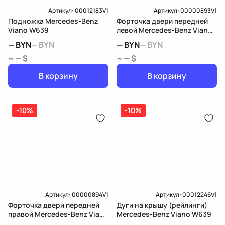
Артикул:
00012183V1
Артикул:
00000893V1
Подножка Mercedes-Benz
Форточка двери передней
Viano W639
левой Mercedes-Benz Viano
W639
—
BYN
—
BYN
—
BYN
—
BYN
~ — $
~ — $
В корзину
В корзину
-10%
-10%
Артикул:
00000894V1
Артикул:
00012246V1
Форточка двери передней
Дуги на крышу (рейлинги)
правой Mercedes-Benz Viano
Mercedes-Benz Viano W639
W639