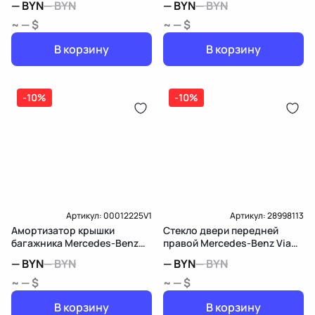
—
BYN
—
BYN
—
BYN
—
BYN
~ — $
~ — $
В корзину
В корзину
-10%
-10%
Артикул:
00012225V1
Артикул:
28998113
Амортизатор крышки
Стекло двери передней
багажника Mercedes-Benz
правой Mercedes-Benz Viano
Viano W639
W639
—
BYN
—
BYN
—
BYN
—
BYN
~ — $
~ — $
В корзину
В корзину