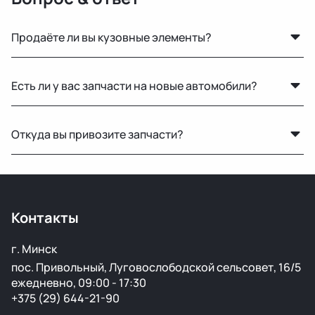
Продаёте ли вы кузовные элементы?
Да, у нас большой выбор кузовных деталей — двери,
Есть ли у вас запчасти на новые автомобили?
крылья, капоты, бамперы и другие элементы без
ржавчины и повреждений.
Нет, мы специализируемся на оригинальных б/у
Откуда вы привозите запчасти?
запчастях для машин с пробегом.
Мы закупаем оригинальные б/у автозапчасти на
проверенных аукционах в Европе, США и арабских
странах. Все детали проходят визуальный осмотр и
Контакты
подготовку перед продажей.
г. Минск
пос. Привольный, Луговослободской сельсовет, 16/5
ежедневно, 09:00 - 17:30
+375 (29) 644-21-90