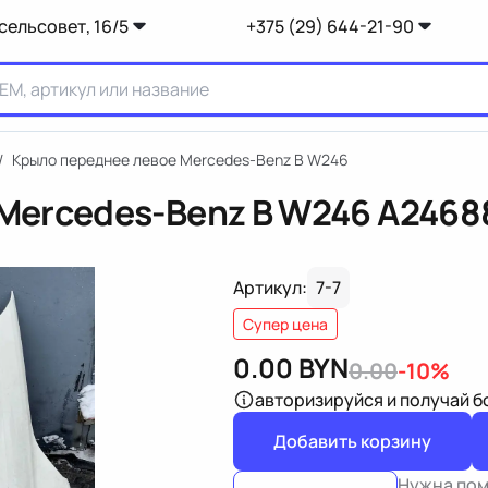
сельсовет, 16/5
+375 (29) 644-21-90
/
Крыло переднее левое Mercedes-Benz B W246
Mercedes-Benz B W246
A2468
Артикул:
7-7
Супер цена
0.00
BYN
0.00
-10%
авторизируйся
и получай 
Добавить корзину
Нужна по