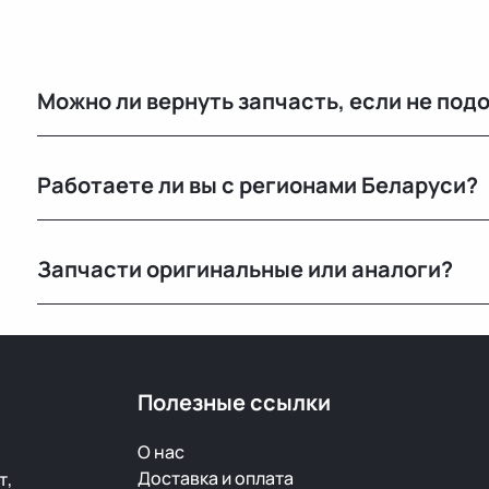
Можно ли вернуть запчасть, если не под
Да, возврат возможен в течение 14 дней при сохран
Работаете ли вы с регионами Беларуси?
Конечно, отправляем запчасти по всей Республике 
Запчасти оригинальные или аналоги?
Только оригинальные. Мы не работаем с аналогами и
автомобилей с минимальным пробегом.
Полезные ссылки
О нас
Доставка и оплата
т,