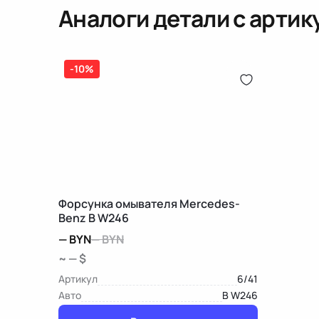
Аналоги детали с арти
-10%
Форсунка омывателя Mercedes-
Benz B W246
—
BYN
—
BYN
~ — $
Артикул
6/41
Авто
B W246