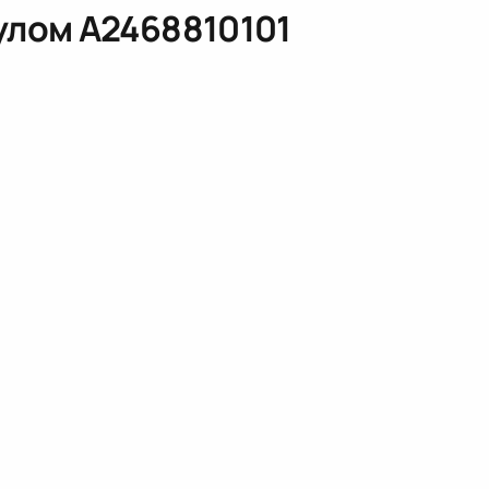
кулом
A2468810101