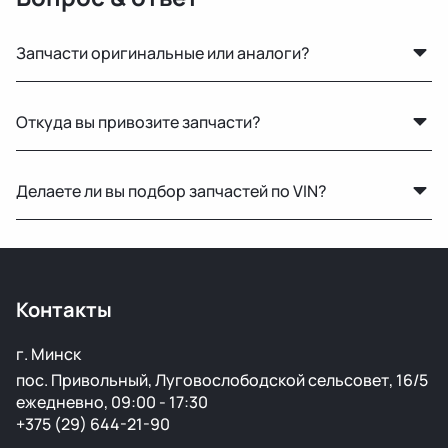
Запчасти оригинальные или аналоги?
Только оригинальные. Мы не работаем с аналогами и
Откуда вы привозите запчасти?
копиями — все детали снимаются с автомобилей с
минимальным пробегом.
Мы закупаем оригинальные б/у автозапчасти на
Делаете ли вы подбор запчастей по VIN?
проверенных аукционах в Европе, США и арабских
странах. Все детали проходят визуальный осмотр и
Нет, подбор по VIN мы не выполняем. Для точного
подготовку перед продажей.
подбора рекомендуем предоставить фото вашей
старой детали или номер по каталогу.
Контакты
г. Минск
пос. Привольный, Луговослободской сельсовет, 16/5
ежедневно, 09:00 - 17:30
+375 (29) 644-21-90