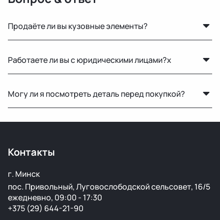
Продаёте ли вы кузовные элементы?
Да, у нас большой выбор кузовных деталей — двери,
Работаете ли вы с юридическими лицами?x
крылья, капоты, бамперы и другие элементы без
ржавчины и повреждений.
Да, оформляем все необходимые документы и
Могу ли я посмотреть деталь перед покупкой?
работаем по безналичному расчёту.
Да, вы можете приехать на наш склад в Минске и
осмотреть деталь лично или запросить фото и
видеообзор.
Контакты
г. Минск
пос. Привольный, Луговослободской сельсовет, 16/5
ежедневно, 09:00 - 17:30
+375 (29) 644-21-90