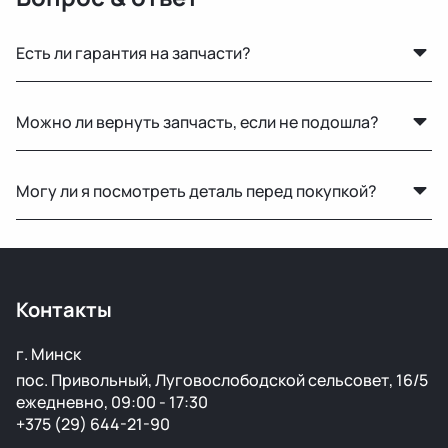
Есть ли гарантия на запчасти?
Да, предоставляется гарантия 14 дней на проверку и
Можно ли вернуть запчасть, если не подошла?
установку. Если деталь не подошла или имеет
скрытый дефект — заменим или вернём деньги.
Да, возврат возможен в течение 14 дней при
Могу ли я посмотреть деталь перед покупкой?
сохранении товарного вида и целостности пломб.
Да, вы можете приехать на наш склад в Минске и
осмотреть деталь лично или запросить фото и
видеообзор.
Контакты
г. Минск
пос. Привольный, Луговослободской сельсовет, 16/5
ежедневно, 09:00 - 17:30
+375 (29) 644-21-90