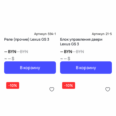
Подробнее о гарантии в разделе
Гарантия
Доставка и Оплата
Доставка и Оплата
Артикул:
594-1
Артикул:
21-5
Реле (прочие) Lexus GS 3
Блок управления двери
Lexus GS 3
—
BYN
—
BYN
—
BYN
—
BYN
~ — $
~ — $
В корзину
В корзину
-10%
-10%