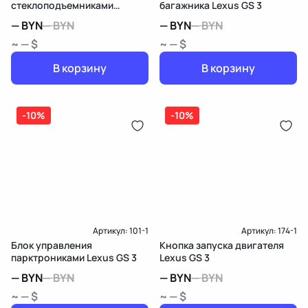
стеклоподъемниками
багажника Lexus GS 3
передней левой Lexus GS 3
—
BYN
—
BYN
—
BYN
—
BYN
~ — $
~ — $
В корзину
В корзину
-10%
-10%
Артикул:
101-1
Артикул:
174-1
Блок управления
Кнопка запуска двигателя
парктрониками Lexus GS 3
Lexus GS 3
—
BYN
—
BYN
—
BYN
—
BYN
~ — $
~ — $