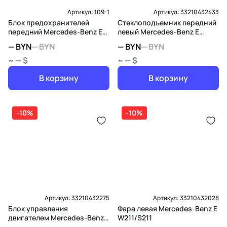
Артикул:
109-1
Артикул:
33210432433
Блок предохранителей
Стеклоподъемник передний
передний Mercedes-Benz E
левый Mercedes-Benz E
W211/S211
W211/S211
—
BYN
—
BYN
—
BYN
—
BYN
~ — $
~ — $
В корзину
В корзину
-10%
-10%
Артикул:
33210432275
Артикул:
33210432028
Блок управления
Фара левая Mercedes-Benz E
двигателем Mercedes-Benz E
W211/S211
W211/S211