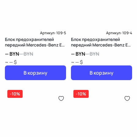
Доставка и Оплата
Артикул:
109-5
Артикул:
109-4
Блок предохранителей
Блок предохранителей
передний Mercedes-Benz E
передний Mercedes-Benz E
W211/S211
W211/S211
—
BYN
—
BYN
—
BYN
—
BYN
~ — $
~ — $
В корзину
В корзину
-10%
-10%