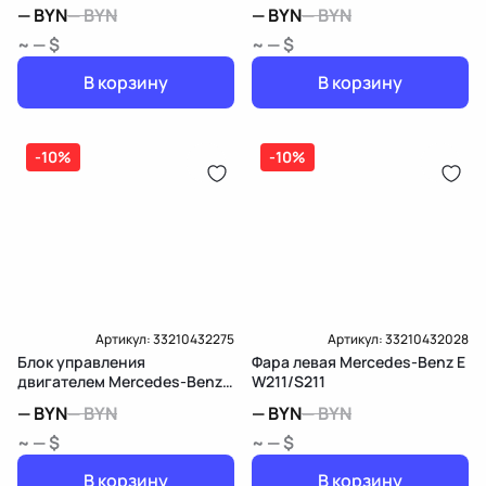
W211/S211
W211/S211
—
BYN
—
BYN
—
BYN
—
BYN
~ — $
~ — $
В корзину
В корзину
-10%
-10%
Артикул:
33210432275
Артикул:
33210432028
Блок управления
Фара левая Mercedes-Benz E
двигателем Mercedes-Benz E
W211/S211
W211/S211
—
BYN
—
BYN
—
BYN
—
BYN
~ — $
~ — $
В корзину
В корзину