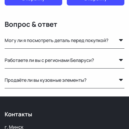
Вопрос & ответ
Могу ли я посмотреть деталь перед покупкой?
Да, вы можете приехать на наш склад в Минске и
Работаете ли вы с регионами Беларуси?
осмотреть деталь лично или запросить фото и
видеообзор.
Конечно, отправляем запчасти по всей Республике
Продаёте ли вы кузовные элементы?
Беларусь удобными транспортными службами.
Да, у нас большой выбор кузовных деталей — двери,
крылья, капоты, бамперы и другие элементы без
ржавчины и повреждений.
Контакты
г. Минск