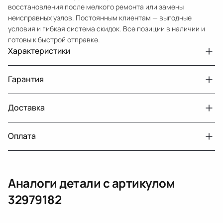
восстановления после мелкого ремонта или замены
неисправных узлов. Постоянным клиентам — выгодные
условия и гибкая система скидок. Все позиции в наличии и
готовы к быстрой отправке.
Характеристики
Артикул
32979182
Гарантия
Примечание
W211 антена спутниковая
Авто
MercedesBenz E W211 рест.
Доставка
Двигатели с навесным или без навесного
30 дней
оборудования
Год
2007
Оплата
Тег
Мерседес Бенс Е
г. Минск, пос. Привольный, Луговослободской
Датчик давления топлива, насос
14 дней
сельсовет, 16/5
вакуумный (тандемный), насос топливный,
При получении наличными
г. Москва, Лианозовский проезд 8 строение 3
рампа топливная, регулятор давления
Аналоги детали с артикулом
топлива, ТНВД (бензин, дизель), форсунка
Оплата онлайн
бензиновая (дизельная) механическая
32979182
(электрическая), инжектор
(распределитель впрыска топлива),
ЕРИП