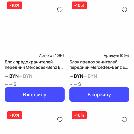
дозатор-распределитель топлива
-10%
-10%
Карта рассрочки онлайн
Подробнее о гарантии в разделе
Гарантия
Доставка и Оплата
Доставка и Оплата
Артикул:
109-5
Артикул:
109-4
Блок предохранителей
Блок предохранителей
передний Mercedes-Benz E
передний Mercedes-Benz E
W211/S211
W211/S211
—
BYN
—
BYN
—
BYN
—
BYN
~ — $
~ — $
В корзину
В корзину
-10%
-10%