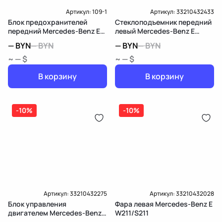
Артикул:
109-1
Артикул:
33210432433
Блок предохранителей
Стеклоподъемник передний
передний Mercedes-Benz E
левый Mercedes-Benz E
W211/S211
W211/S211
—
BYN
—
BYN
—
BYN
—
BYN
~ — $
~ — $
В корзину
В корзину
-10%
-10%
Артикул:
33210432275
Артикул:
33210432028
Блок управления
Фара левая Mercedes-Benz E
двигателем Mercedes-Benz E
W211/S211
W211/S211