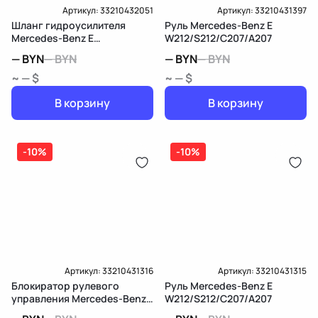
Артикул:
33210432051
Артикул:
33210431397
Шланг гидроусилителя
Руль Mercedes-Benz E
Mercedes-Benz E
W212/S212/C207/A207
W212/S212/C207/A207
—
BYN
—
BYN
—
BYN
—
BYN
~ — $
~ — $
В корзину
В корзину
-10%
-10%
Артикул:
33210431316
Артикул:
33210431315
Блокиратор рулевого
Руль Mercedes-Benz E
управления Mercedes-Benz
W212/S212/C207/A207
E W212/S212/C207/A207