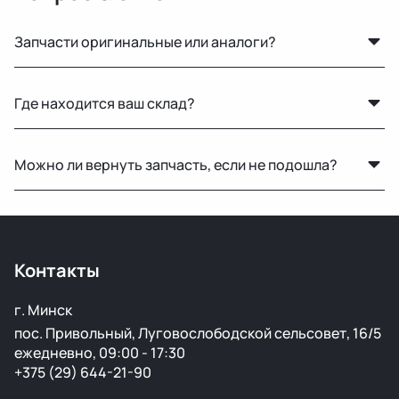
Запчасти оригинальные или аналоги?
Только оригинальные. Мы не работаем с аналогами и
Где находится ваш склад?
копиями — все детали снимаются с автомобилей с
минимальным пробегом.
Основной склад расположен в Минске, также у нас
Можно ли вернуть запчасть, если не подошла?
есть склад в России для ускоренной доставки по РФ.
Да, возврат возможен в течение 14 дней при
сохранении товарного вида и целостности пломб.
Контакты
г. Минск
пос. Привольный, Луговослободской сельсовет, 16/5
ежедневно, 09:00 - 17:30
+375 (29) 644-21-90