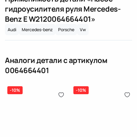
Оплата онлайн
бензиновая (дизельная) механическая
гидроусилителя руля Mercedes-
(электрическая), инжектор
Benz E W212
0064664401
»
(распределитель впрыска топлива),
ЕРИП
дозатор-распределитель топлива
Audi
Mercedes-benz
Porsche
Vw
Карта рассрочки онлайн
Подробнее о гарантии в разделе
Гарантия
Доставка и Оплата
Аналоги детали с артикулом
Доставка и Оплата
0064664401
-10%
-10%