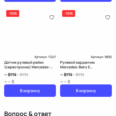
-10%
-10%
Артикул:
11247
Артикул:
9892
Датчик рулевой рейки
Рулевой карданчик
(сервотроник) Mercedes-
Mercedes-Benz E
Benz E W212/S212/C207/A207
W212/S212/C207/A207
—
BYN
—
BYN
—
BYN
—
BYN
~ — $
~ — $
В корзину
В корзину
Вопрос & ответ