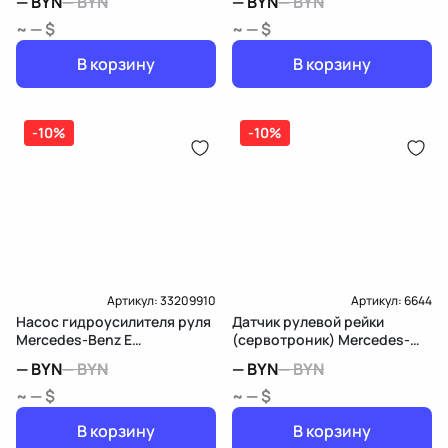
—
BYN
—
BYN
—
BYN
—
BYN
~ — $
~ — $
В корзину
В корзину
-10%
-10%
Артикул:
33209910
Артикул:
6644
Насос гидроусилителя руля
Датчик рулевой рейки
Mercedes-Benz E
(сервотроник) Mercedes-
W212/S212/C207/A207
Benz E W212/S212/C207/A207
—
BYN
—
BYN
—
BYN
—
BYN
~ — $
~ — $
В корзину
В корзину