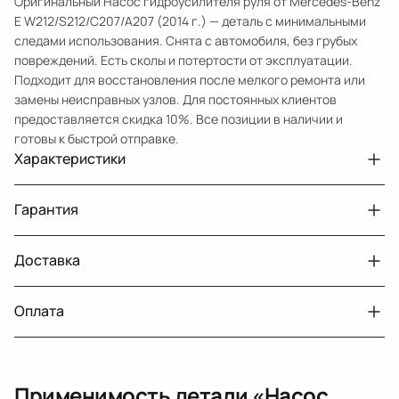
Оригинальный Насос гидроусилителя руля от Mercedes-Benz
E W212/S212/C207/A207 (2014 г.) — деталь с минимальными
следами использования. Снята с автомобиля, без грубых
повреждений. Есть сколы и потертости от эксплуатации.
Подходит для восстановления после мелкого ремонта или
замены неисправных узлов. Для постоянных клиентов
предоставляется скидка 10%. Все позиции в наличии и
готовы к быстрой отправке.
Характеристики
Артикул
33209910
Гарантия
Номер запчасти
0064664401
Авто
MercedesBenz E W212 рест.
Доставка
Двигатели с навесным или без навесного
30 дней
оборудования
Год
2014
Оплата
Двигатель
бензин
г. Минск, пос. Привольный, Луговослободской
Датчик давления топлива, насос
14 дней
сельсовет, 16/5
Тег
Мерседес Бенс Е
вакуумный (тандемный), насос топливный,
При получении наличными
г. Москва, Лианозовский проезд 8 строение 3
рампа топливная, регулятор давления
MercedesBenz C W204 [рестайлинг] (2011
Применимость детали «
Насос
топлива, ТНВД (бензин, дизель), форсунка
Подходит на
2015) бензин