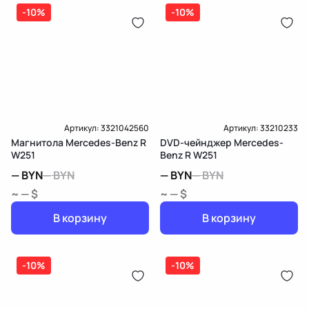
дозатор-распределитель топлива
-10%
-10%
Карта рассрочки онлайн
Подробнее о гарантии в разделе
Гарантия
Доставка и Оплата
Доставка и Оплата
Артикул:
3321042560
Артикул:
33210233
Магнитола Mercedes-Benz R
DVD-чейнджер Mercedes-
W251
Benz R W251
—
BYN
—
BYN
—
BYN
—
BYN
~ — $
~ — $
В корзину
В корзину
-10%
-10%