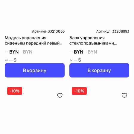
Артикул:
33210066
Артикул:
33209993
Модуль управления
Блок управления
сиденьем передний левый
стеклоподъемниками
Mercedes-Benz R W251
передней левой Mercedes-
—
BYN
—
BYN
—
BYN
—
BYN
Benz R W251
~ — $
~ — $
В корзину
В корзину
-10%
-10%