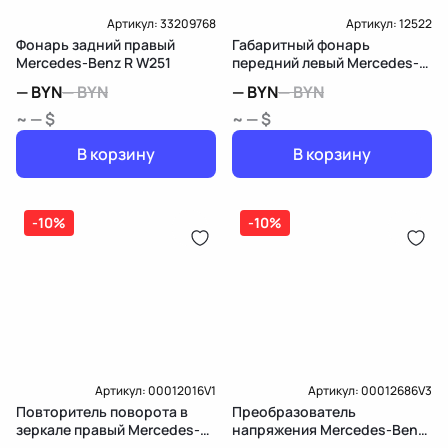
Артикул:
33209768
Артикул:
12522
Фонарь задний правый
Габаритный фонарь
Mercedes-Benz R W251
передний левый Mercedes-
Benz R W251
—
BYN
—
BYN
—
BYN
—
BYN
~ — $
~ — $
В корзину
В корзину
-10%
-10%
Артикул:
00012016V1
Артикул:
00012686V3
Повторитель поворота в
Преобразователь
зеркале правый Mercedes-
напряжения Mercedes-Benz
Benz R W251
R W251