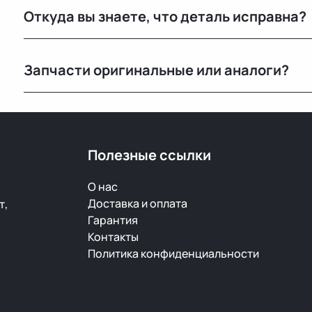
Откуда вы знаете, что деталь исправна?
Мы не гарантируем полную исправность, но все дет
Запчасти оригинальные или аналоги?
продажей.
Только оригинальные. Мы не работаем с аналогами и
автомобилей с минимальным пробегом.
Полезные ссылки
О нас
Доставка и оплата
т,
Гарантия
Контакты
Политика конфиденциальности