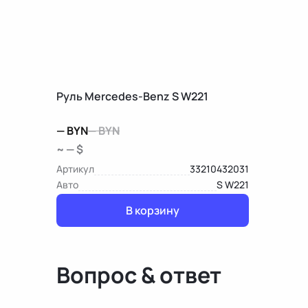
Руль Mercedes-Benz S W221
—
BYN
—
BYN
~ — $
Артикул
33210432031
Авто
S W221
В корзину
Вопрос & ответ