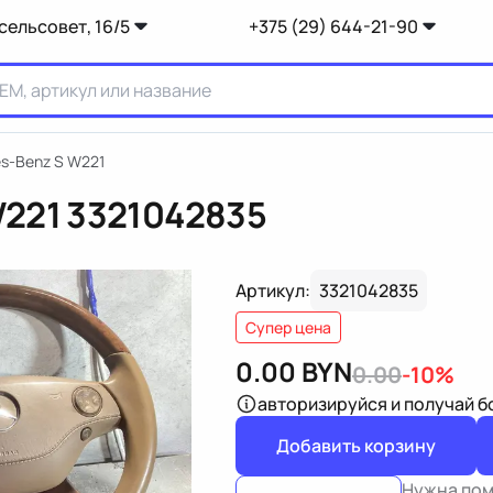
сельсовет, 16/5
+375 (29) 644-21-90
s-Benz S W221
W221
3321042835
Артикул:
3321042835
Супер цена
0.00
BYN
0.00
-10%
авторизируйся
и получай 
Добавить корзину
Нужна по