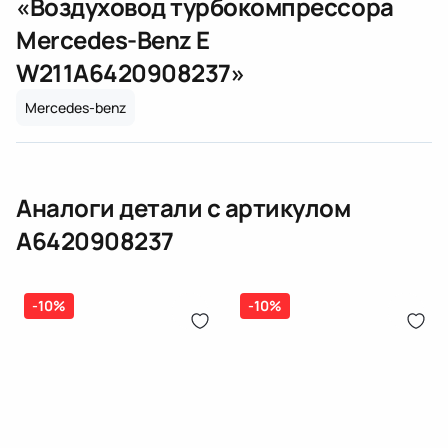
«
Воздуховод турбокомпрессора
(электрическая), инжектор
Mercedes-Benz E
(распределитель впрыска топлива),
ЕРИП
дозатор-распределитель топлива
W211
A6420908237
»
Карта рассрочки онлайн
Mercedes-benz
Подробнее о гарантии в разделе
Гарантия
Доставка и Оплата
Доставка и Оплата
Аналоги детали с артикулом
A6420908237
-10%
-10%