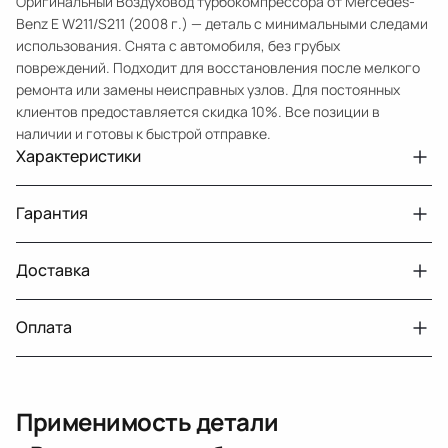
Оригинальный Воздуховод турбокомпрессора от Mercedes-
Benz E W211/S211 (2008 г.) — деталь с минимальными следами
использования. Снята с автомобиля, без грубых
повреждений. Подходит для восстановления после мелкого
ремонта или замены неисправных узлов. Для постоянных
клиентов предоставляется скидка 10%. Все позиции в
наличии и готовы к быстрой отправке.
Характеристики
Артикул
33210431949
Гарантия
Номер запчасти
A6420908237
Авто
MercedesBenz E W211 рест.
Доставка
Двигатели с навесным или без навесного
30 дней
оборудования
Год
2008
Оплата
Двигатель
дизель
г. Минск, пос. Привольный, Луговослободской
Датчик давления топлива, насос
14 дней
сельсовет, 16/5
Тег
Мерседес Бенс Е
вакуумный (тандемный), насос топливный,
При получении наличными
г. Москва, Лианозовский проезд 8 строение 3
рампа топливная, регулятор давления
Подходит на
MercedesBenz M W164 (2005 2008)
Применимость детали
топлива, ТНВД (бензин, дизель), форсунка
Оплата онлайн
бензиновая (дизельная) механическая
Для оригинального номера
642 090 8237