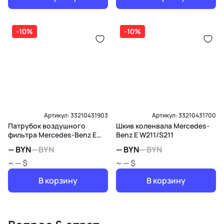
-10%
-10%
Артикул:
33210431903
Артикул:
33210431700
Патрубок воздушного
Шкив коленвала Mercedes-
фильтра Mercedes-Benz E
Benz E W211/S211
W211/S211
—
BYN
—
BYN
—
BYN
—
BYN
~ — $
~ — $
В корзину
В корзину