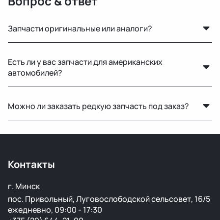
Вопрос & ответ
Запчасти оригинальные или аналоги?
Только оригинальные. Мы не работаем с аналогами и
Есть ли у вас запчасти для американских
копиями — все детали снимаются с автомобилей с
автомобилей?
минимальным пробегом.
Да, у нас есть оригинальные запчасти для Mercedes-
Можно ли заказать редкую запчасть под заказ?
Benz, Toyota, Lexus, GMC, Chevrolet и других
популярных марок.
Нет, запчасти под заказ не привозим — работаем
только с тем, что есть в наличии.
Контакты
г. Минск
пос. Привольный, Луговослободской сельсовет, 16/5
ежедневно, 09:00 - 17:30