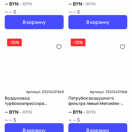
W211/S211
—
BYN
—
BYN
—
BYN
—
BYN
~ — $
~ — $
В корзину
В корзину
-10%
-10%
Артикул:
33210431949
Артикул:
33210431946
Воздуховод
Патрубок воздушного
турбокомпрессора
фильтра левый Mercedes-
Mercedes-Benz E W211/S211
Benz E W211/S211
—
BYN
—
BYN
—
BYN
—
BYN
~ — $
~ — $
В корзину
В корзину