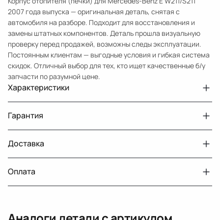
Корпус отопителя (печки) для Mercedes-Benz E W211/S211
2007 года выпуска — оригинальная деталь, снятая с
автомобиля на разборе. Подходит для восстановления и
замены штатных компонентов. Деталь прошла визуальную
проверку перед продажей, возможны следы эксплуатации.
Постоянным клиентам — выгодные условия и гибкая система
скидок. Отличный выбор для тех, кто ищет качественные б/у
запчасти по разумной цене.
Характеристики
Артикул
33210431972
Гарантия
Номер запчасти
2118302360
Авто
MercedesBenz E W211 рест.
Доставка
Двигатели с навесным или без навесного
30 дней
оборудования
Год
2007
Оплата
Тег
Мерседес Бенс Е
г. Минск, пос. Привольный, Луговослободской
Датчик давления топлива, насос
14 дней
сельсовет, 16/5
вакуумный (тандемный), насос топливный,
При получении наличными
г. Москва, Лианозовский проезд 8 строение 3
рампа топливная, регулятор давления
Аналоги детали с артикулом
топлива, ТНВД (бензин, дизель), форсунка