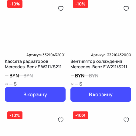
-10%
-10%
Артикул:
33210432001
Артикул:
33210432000
Кассета радиаторов
Вентилятор охлаждения
Mercedes-Benz E W211/S211
Mercedes-Benz E W211/S211
—
BYN
—
BYN
—
BYN
—
BYN
~ — $
~ — $
В корзину
В корзину
-10%
-10%