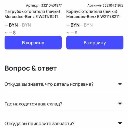
Артикул:
33210431977
Артикул:
33210431972
Патрубок отопителя (печки)
Корпус отопителя (печки)
Mercedes-Benz E W211/S211
Mercedes-Benz E W211/S211
—
BYN
—
BYN
—
BYN
—
BYN
~ — $
~ — $
В корзину
В корзину
Вопрос & ответ
Откуда вы знаете, что деталь исправна?
Мы не гарантируем полную исправность, но все
Где находится ваш склад?
детали осматриваются на видимые дефекты перед
продажей.
Основной склад расположен в Минске, также у нас
Откуда вы привозите запчасти?
есть склад в России для ускоренной доставки по РФ.