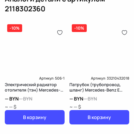
Оплата онлайн
бензиновая (дизельная) механическая
2118302360
(электрическая), инжектор
(распределитель впрыска топлива),
ЕРИП
дозатор-распределитель топлива
-10%
-10%
Карта рассрочки онлайн
Подробнее о гарантии в разделе
Гарантия
Доставка и Оплата
Доставка и Оплата
Артикул:
506-1
Артикул:
33210432018
Электрический радиатор
Патрубок (трубопровод,
отопителя (тэн) Mercedes-
шланг) Mercedes-Benz E
Benz E W211/S211
W211/S211
—
BYN
—
BYN
—
BYN
—
BYN
~ — $
~ — $
В корзину
В корзину